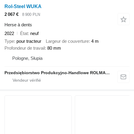
Rol-Steel WUKA
2 067 €
8 900 PLN
Herse à dents
2022
État
neuf
Type
pour tracteur
Largeur de couverture
4 m
Profondeur de travail
80 mm
Pologne, Słupia
Przedsiębiorstwo Produkcyjno-Handlowe ROLMAPOL Marcin Dziekan