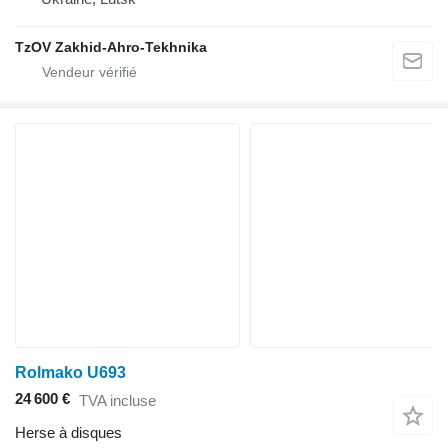
TzOV Zakhid-Ahro-Tekhnika
Rolmako U693
24 600 €
TVA incluse
Herse à disques