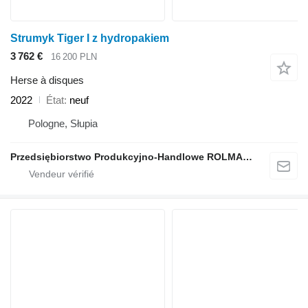
Strumyk Tiger I z hydropakiem
3 762 €
16 200 PLN
Herse à disques
2022
État
neuf
Pologne, Słupia
Przedsiębiorstwo Produkcyjno-Handlowe ROLMAPOL Marcin Dziekan