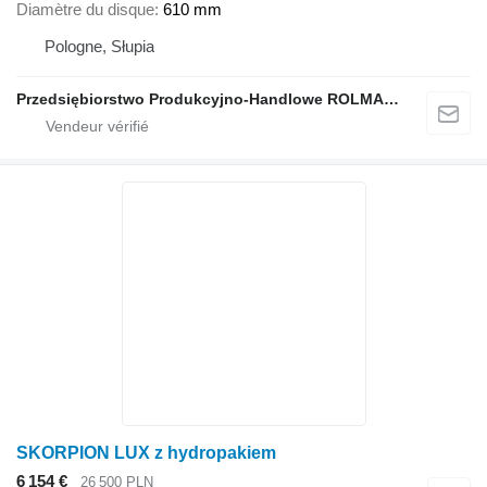
Diamètre du disque
610 mm
Pologne, Słupia
Przedsiębiorstwo Produkcyjno-Handlowe ROLMAPOL Marcin Dziekan
SKORPION LUX z hydropakiem
6 154 €
26 500 PLN