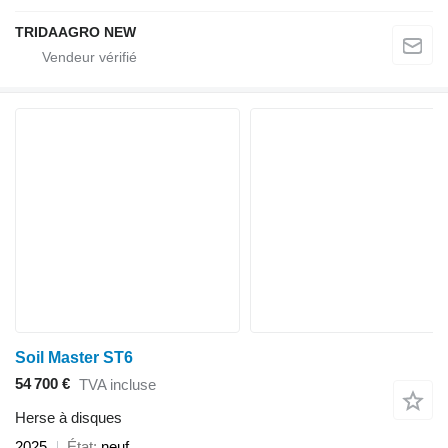
TRIDAAGRO NEW
Soil Master ST6
54 700 €
TVA incluse
Herse à disques
2025
État
neuf