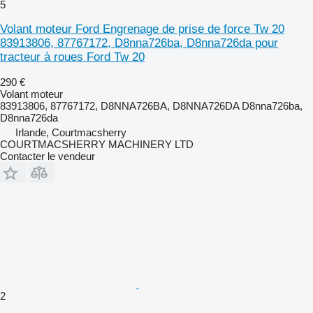
5
Volant moteur Ford Engrenage de prise de force Tw 20
83913806, 87767172, D8nna726ba, D8nna726da pour
tracteur à roues Ford Tw 20
290 €
Volant moteur
83913806, 87767172, D8NNA726BA, D8NNA726DA D8nna726ba,
D8nna726da
Irlande, Courtmacsherry
COURTMACSHERRY MACHINERY LTD
Contacter le vendeur
2