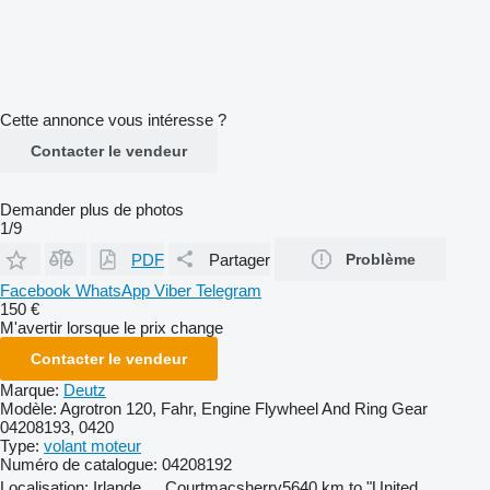
Cette annonce vous intéresse ?
Contacter le vendeur
Demander plus de photos
1/9
PDF
Partager
Problème
Facebook
WhatsApp
Viber
Telegram
150 €
M'avertir lorsque le prix change
Contacter le vendeur
Marque:
Deutz
Modèle:
Agrotron 120, Fahr, Engine Flywheel And Ring Gear
04208193, 0420
Type:
volant moteur
Numéro de catalogue:
04208192
Localisation:
Irlande
Courtmacsherry
5640 km to "United