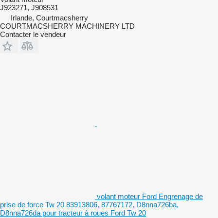
J923271, J908531
Irlande, Courtmacsherry
COURTMACSHERRY MACHINERY LTD
Contacter le vendeur
volant moteur Ford Engrenage de
prise de force Tw 20 83913806, 87767172, D8nna726ba,
D8nna726da pour tracteur à roues Ford Tw 20