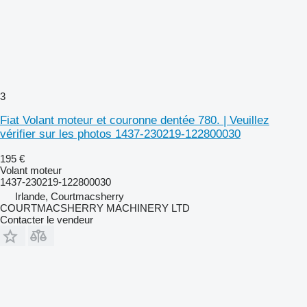
3
Fiat Volant moteur et couronne dentée 780. | Veuillez
vérifier sur les photos 1437-230219-122800030
195 €
Volant moteur
1437-230219-122800030
Irlande, Courtmacsherry
COURTMACSHERRY MACHINERY LTD
Contacter le vendeur