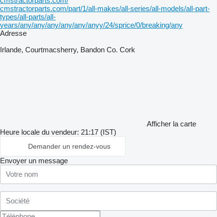
cmstractorparts.com/
cmstractorparts.com/part/1/all-makes/all-series/all-models/all-part-
types/all-parts/all-
years/any/any/any/any/any/anyy/24/sprice/0/breaking/any
Adresse
Irlande, Courtmacsherry, Bandon Co. Cork
Afficher la carte
Heure locale du vendeur: 21:17 (IST)
Demander un rendez-vous
Envoyer un message