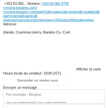
+353 83 082...
Montrer
+353 83 082 9755
cmstractorparts.com/
cmstractorparts.com/part/1/all-makes/all-series/all-models/all-
part-types/all-parts/all-
years/any/any/any/any/any/anyy/24/sprice/0/breaking/any
Adresse
Irlande, Courtmacsherry, Bandon Co. Cork
Afficher la carte
Heure locale du vendeur: 19:00 (IST)
Demander un rendez-vous
Envoyer un message