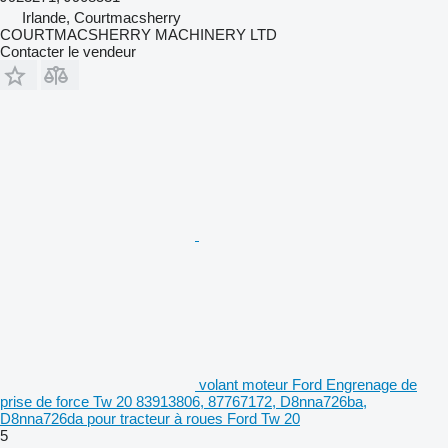
Irlande, Courtmacsherry
COURTMACSHERRY MACHINERY LTD
Contacter le vendeur
volant moteur Ford Engrenage de
prise de force Tw 20 83913806, 87767172, D8nna726ba,
D8nna726da pour tracteur à roues Ford Tw 20
5