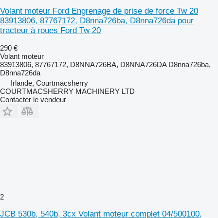
Volant moteur Ford Engrenage de prise de force Tw 20
83913806, 87767172, D8nna726ba, D8nna726da pour
tracteur à roues Ford Tw 20
290 €
Volant moteur
83913806, 87767172, D8NNA726BA, D8NNA726DA D8nna726ba,
D8nna726da
Irlande, Courtmacsherry
COURTMACSHERRY MACHINERY LTD
Contacter le vendeur
2
JCB 530b, 540b, 3cx Volant moteur complet 04/500100,