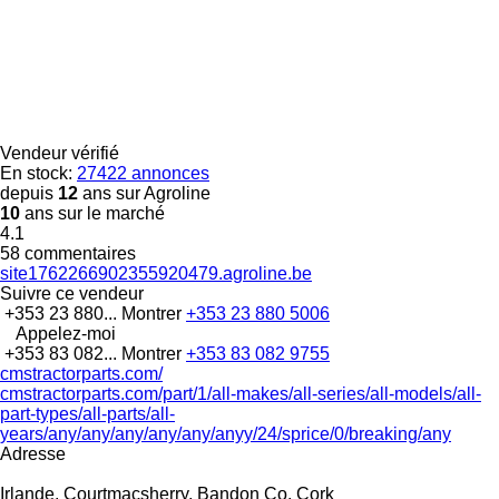
Vendeur vérifié
En stock:
27422 annonces
depuis
12
ans sur Agroline
10
ans sur le marché
4.1
58 commentaires
site1762266902355920479.agroline.be
Suivre ce vendeur
+353 23 880...
Montrer
+353 23 880 5006
Appelez-moi
+353 83 082...
Montrer
+353 83 082 9755
cmstractorparts.com/
cmstractorparts.com/part/1/all-makes/all-series/all-models/all-
part-types/all-parts/all-
years/any/any/any/any/any/anyy/24/sprice/0/breaking/any
Adresse
Irlande, Courtmacsherry, Bandon Co. Cork