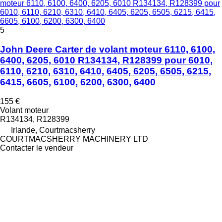
moteur 6110, 6100, 6400, 6205, 6010 R134134, R128399 pour
6010, 6110, 6210, 6310, 6410, 6405, 6205, 6505, 6215, 6415,
6605, 6100, 6200, 6300, 6400
5
John Deere Carter de volant moteur 6110, 6100,
6400, 6205, 6010 R134134, R128399 pour 6010,
6110, 6210, 6310, 6410, 6405, 6205, 6505, 6215,
6415, 6605, 6100, 6200, 6300, 6400
155 €
Volant moteur
R134134, R128399
Irlande, Courtmacsherry
COURTMACSHERRY MACHINERY LTD
Contacter le vendeur