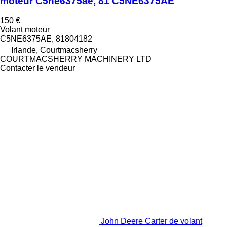
moteur C5ne6375ae, 81 C5NE6375AE
150 €
Volant moteur
C5NE6375AE, 81804182
Irlande, Courtmacsherry
COURTMACSHERRY MACHINERY LTD
Contacter le vendeur
John Deere Carter de volant