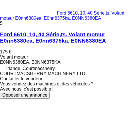
Ford 6610, 10, 40 Série,ts. Volant
moteur E0nn6380ea, E0nn6375ka, E0NN6380EA
5
Ford 6610, 10, 40 Série,ts. Volant moteur
E0nn6380ea, E0nn6375ka, E0NN6380EA
175 €
Volant moteur
E0NN6380EA, E0NN6375KA
Irlande, Courtmacsherry
COURTMACSHERRY MACHINERY LTD
Contacter le vendeur
Vous vendez des machines et des véhicules ?
Avec nous, c'est possible !
Déposer une annonce