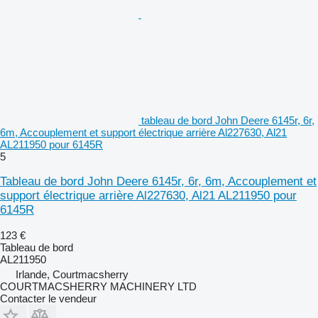
tableau de bord John Deere 6145r, 6r,
6m, Accouplement et support électrique arrière Al227630, Al21
AL211950 pour 6145R
5
Tableau de bord John Deere 6145r, 6r, 6m, Accouplement et
support électrique arrière Al227630, Al21 AL211950 pour
6145R
123 €
Tableau de bord
AL211950
Irlande, Courtmacsherry
COURTMACSHERRY MACHINERY LTD
Contacter le vendeur