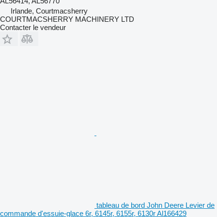
AL56414, AL56770
Irlande, Courtmacsherry
COURTMACSHERRY MACHINERY LTD
Contacter le vendeur
tableau de bord John Deere Levier de
commande d'essuie-glace 6r, 6145r, 6155r, 6130r Al166429