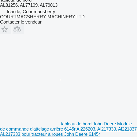
AL81256, AL77109, AL79813
Irlande, Courtmacsherry
COURTMACSHERRY MACHINERY LTD
Contacter le vendeur
tableau de bord John Deere Module
de commande d'attelage arrière 6145r Al226203, Al217333, Al221837
AL217333 pour tracteur à roues John Deere 6145r