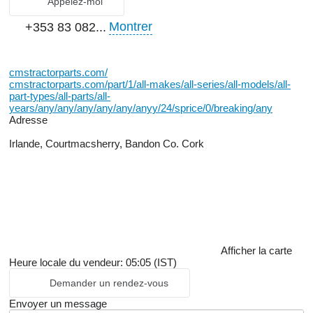
Appelez-moi
Montrer
+353 83 082...
cmstractorparts.com/
cmstractorparts.com/part/1/all-makes/all-series/all-models/all-
part-types/all-parts/all-
years/any/any/any/any/any/anyy/24/sprice/0/breaking/any
Adresse
Irlande, Courtmacsherry, Bandon Co. Cork
Afficher la carte
Heure locale du vendeur: 05:05 (IST)
Demander un rendez-vous
Envoyer un message