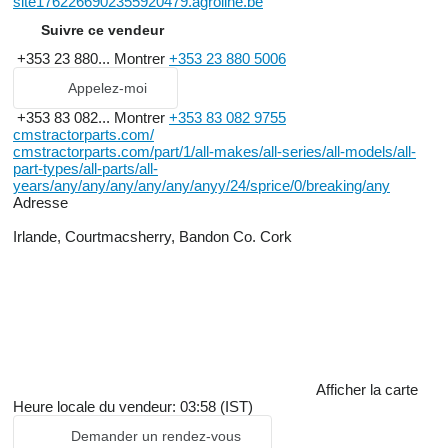
site1762266902355920479.agroline.be
Suivre ce vendeur
+353 23 880...
Montrer
+353 23 880 5006
Appelez-moi
+353 83 082...
Montrer
+353 83 082 9755
cmstractorparts.com/
cmstractorparts.com/part/1/all-makes/all-series/all-models/all-
part-types/all-parts/all-
years/any/any/any/any/any/anyy/24/sprice/0/breaking/any
Adresse
Irlande, Courtmacsherry, Bandon Co. Cork
Afficher la carte
Heure locale du vendeur: 03:58 (IST)
Demander un rendez-vous