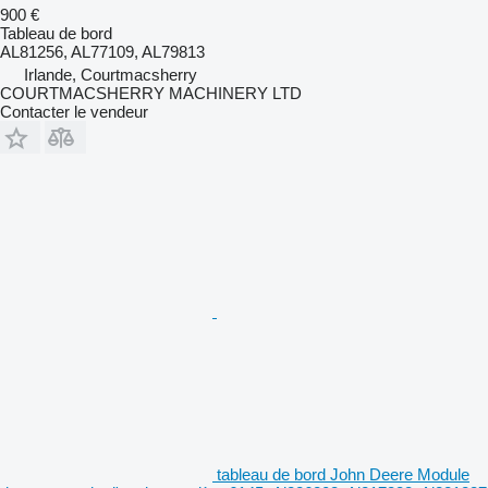
900 €
Tableau de bord
AL81256, AL77109, AL79813
Irlande, Courtmacsherry
COURTMACSHERRY MACHINERY LTD
Contacter le vendeur
tableau de bord John Deere Module