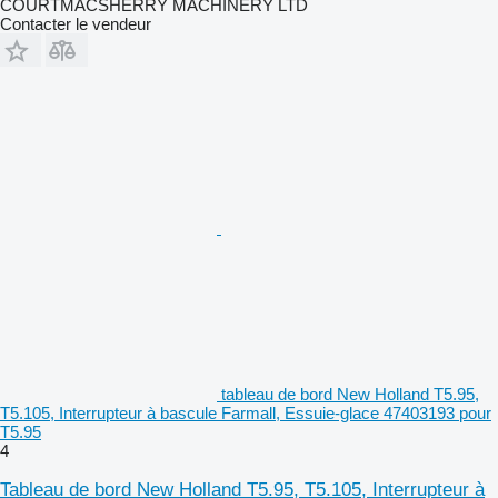
COURTMACSHERRY MACHINERY LTD
Contacter le vendeur
tableau de bord New Holland T5.95,
T5.105, Interrupteur à bascule Farmall, Essuie-glace 47403193 pour
T5.95
4
Tableau de bord New Holland T5.95, T5.105, Interrupteur à