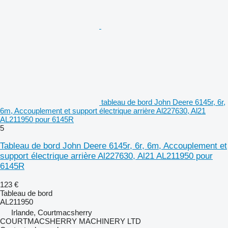
tableau de bord John Deere 6145r, 6r,
6m, Accouplement et support électrique arrière Al227630, Al21
AL211950 pour 6145R
5
Tableau de bord John Deere 6145r, 6r, 6m, Accouplement et
support électrique arrière Al227630, Al21 AL211950 pour
6145R
123 €
Tableau de bord
AL211950
Irlande, Courtmacsherry
COURTMACSHERRY MACHINERY LTD