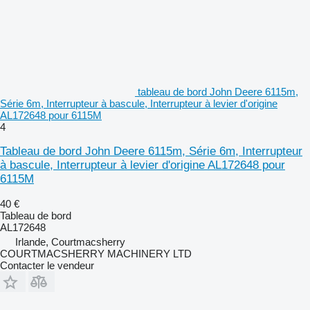
tableau de bord John Deere 6115m,
Série 6m, Interrupteur à bascule, Interrupteur à levier d'origine
AL172648 pour 6115M
4
Tableau de bord John Deere 6115m, Série 6m, Interrupteur
à bascule, Interrupteur à levier d'origine AL172648 pour
6115M
40 €
Tableau de bord
AL172648
Irlande, Courtmacsherry
COURTMACSHERRY MACHINERY LTD
Contacter le vendeur