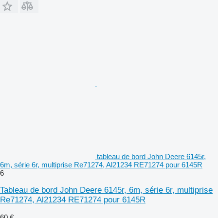
tableau de bord John Deere 6145r,
6m, série 6r, multiprise Re71274, Al21234 RE71274 pour 6145R
6
Tableau de bord John Deere 6145r, 6m, série 6r, multiprise
Re71274, Al21234 RE71274 pour 6145R
60 €