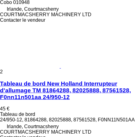
Cobo 010948
Irlande, Courtmacsherry
COURTMACSHERRY MACHINERY LTD
Contacter le vendeur
2
Tableau de bord New Holland Interrupteur
d'allumage TM 81864288, 82025888, 87561528,
F0nn11n501aa 24/950-12
45 €
Tableau de bord
24/950-12, 81864288, 82025888, 87561528, F0NN11N501AA
Irlande, Courtmacsherry
COURTMACSHERRY MACHINERY LTD