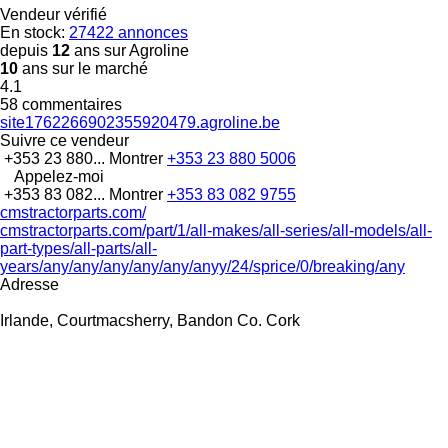
Vendeur vérifié
En stock:
27422 annonces
depuis
12
ans sur Agroline
10
ans sur le marché
4.1
58 commentaires
site1762266902355920479.agroline.be
Suivre ce vendeur
+353 23 880...
Montrer
+353 23 880 5006
Appelez-moi
+353 83 082...
Montrer
+353 83 082 9755
cmstractorparts.com/
cmstractorparts.com/part/1/all-makes/all-series/all-models/all-
part-types/all-parts/all-
years/any/any/any/any/any/anyy/24/sprice/0/breaking/any
Adresse
Irlande, Courtmacsherry, Bandon Co. Cork