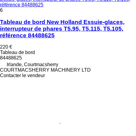
référence 84488625
6
Tableau de bord New Holland Essuie-glaces,
interrupteur de phares T5.95, T5.115, T5.105,
référence 84488625
220 €
Tableau de bord
84488625
Irlande, Courtmacsherry
COURTMACSHERRY MACHINERY LTD
Contacter le vendeur