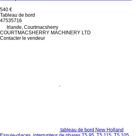
540 €
Tableau de bord
47535716
Irlande, Courtmacsherry
COURTMACSHERRY MACHINERY LTD
Contacter le vendeur
tableau de bord New Holland
Essuie-glaces, interrupteur de phares T5.95, T5.115, T5.105,