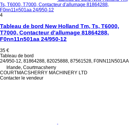
Ts, T6000, T7000, Contacteur d'allumage 81864288,
F0nn11n501aa 24/950-12
4
Tableau de bord New Holland Tm, Ts, T6000,
T7000, Contacteur d'allumage 81864288,
F0nn11n501aa 24/950-12
35 €
Tableau de bord
24/950-12, 81864288, 82025888, 87561528, F0NN11N501AA
Irlande, Courtmacsherry
COURTMACSHERRY MACHINERY LTD
Contacter le vendeur