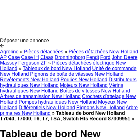
Déposer une annonce
Agroline
»
Pièces détachées
»
Pièces détachées New Holland
AP
Case
Case IH
Claas
Dronningborg
Fendt
Ford
John Deere
Massey Ferguson
ZF
»
Pièces détachées électrique New
Holland
»
Tableaux de bord New Holland
Unité de commande
New Holland
Pignons de boîte de vitesses New Holland
Revêtements New Holland
Poulies New Holland
Distributeurs
hydrauliques New Holland
Moteurs New Holland
Vérins
hydrauliques New Holland
Boîtes de vitesses New Holland
Arbres de transmission New Holland
Crochets d'attelage New
Holland
Pompes hydrauliques New Holland
Moyeux New
Holland
Différentiels New Holland
Pignons New Holland
Arbre
primaires New Holland
»
Tableau de bord New Holland
T7040, T7000, T6, T7, TSA, Switch Hts Record 87309951
»
Tableau de bord New