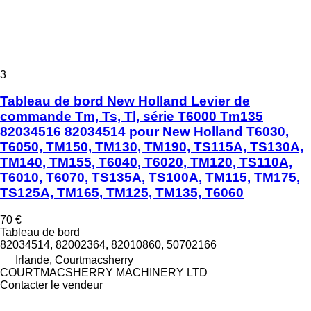
3
Tableau de bord New Holland Levier de
commande Tm, Ts, Tl, série T6000 Tm135
82034516 82034514 pour New Holland T6030,
T6050, TM150, TM130, TM190, TS115A, TS130A,
TM140, TM155, T6040, T6020, TM120, TS110A,
T6010, T6070, TS135A, TS100A, TM115, TM175,
TS125A, TM165, TM125, TM135, T6060
70 €
Tableau de bord
82034514, 82002364, 82010860, 50702166
Irlande, Courtmacsherry
COURTMACSHERRY MACHINERY LTD
Contacter le vendeur