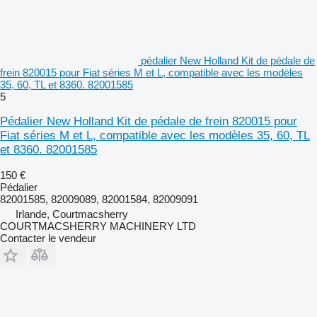
pédalier New Holland Kit de pédale de
frein 820015 pour Fiat séries M et L, compatible avec les modèles
35, 60, TL et 8360. 82001585
5
Pédalier New Holland Kit de pédale de frein 820015 pour
Fiat séries M et L, compatible avec les modèles 35, 60, TL
et 8360. 82001585
150 €
Pédalier
82001585, 82009089, 82001584, 82009091
Irlande, Courtmacsherry
COURTMACSHERRY MACHINERY LTD
Contacter le vendeur