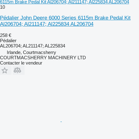
6115m Brake Pedal Kit Al206704; Al211147; Al225834 AL206704
10
Pédalier John Deere 6000 Series 6115m Brake Pedal Kit
Al206704; Al211147; Al225834 AL206704
258 €
Pédalier
AL206704; AL211147; AL225834
Irlande, Courtmacsherry
COURTMACSHERRY MACHINERY LTD
Contacter le vendeur