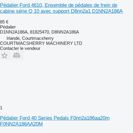
Pédalier Ford 4610, Ensemble de pédales de frein de
cabine série Q 10 avec support D8nn2a1 D1NN2A186A
85 €
Pédalier
D1NN2A186A, 81825470, D8NN2A186A
Irlande, Courtmacsherry
COURTMACSHERRY MACHINERY LTD
Contacter le vendeur
1
Pédalier Ford 40 Series Pedals F0nn2a186aa20m
F0NN2A186AA20M