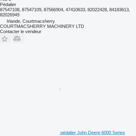
Pédalier
87547108, 87547109, 87566904, 47410633, 82022428, 84183613,
82026949
Irlande, Courtmacsherry
COURTMACSHERRY MACHINERY LTD
Contacter le vendeur
pédalier John Deere 6000 Series