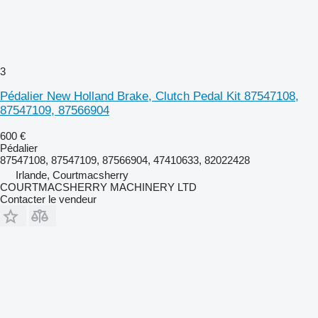
3
Pédalier New Holland Brake, Clutch Pedal Kit 87547108,
87547109, 87566904
600 €
Pédalier
87547108, 87547109, 87566904, 47410633, 82022428
Irlande, Courtmacsherry
COURTMACSHERRY MACHINERY LTD
Contacter le vendeur