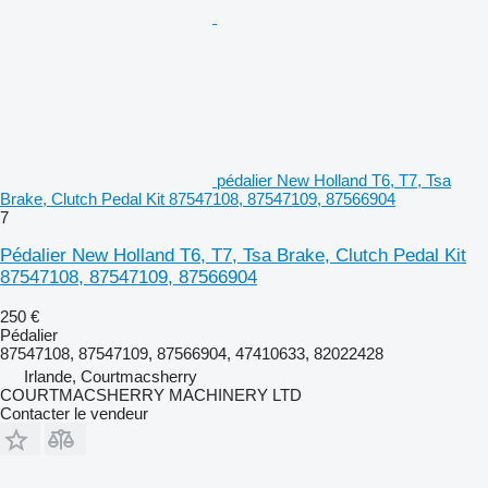
pédalier New Holland T6, T7, Tsa
Brake, Clutch Pedal Kit 87547108, 87547109, 87566904
7
Pédalier New Holland T6, T7, Tsa Brake, Clutch Pedal Kit
87547108, 87547109, 87566904
250 €
Pédalier
87547108, 87547109, 87566904, 47410633, 82022428
Irlande, Courtmacsherry
COURTMACSHERRY MACHINERY LTD
Contacter le vendeur