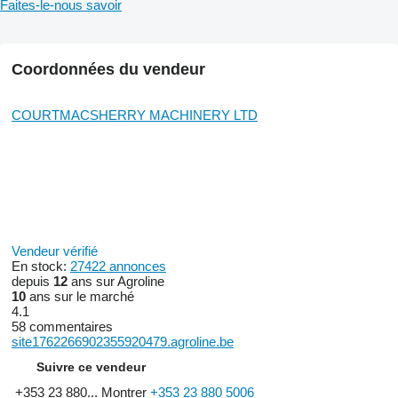
Faites-le-nous savoir
Coordonnées du vendeur
COURTMACSHERRY MACHINERY LTD
Vendeur vérifié
En stock:
27422 annonces
depuis
12
ans sur Agroline
10
ans sur le marché
4.1
58 commentaires
site1762266902355920479.agroline.be
Suivre ce vendeur
+353 23 880...
Montrer
+353 23 880 5006