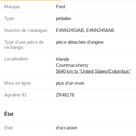
Marque:
Ford
Type:
pédalier
Numéro de catalogue:
E4NN2453AB, E4NN2456AB
Type d'une pièce de
pièce détachée d'origine
rechange:
Localisation:
Irlande
Courtmacsherry
5640 km to "United States/Columbus"
Mise en ligne:
plus d'un mois
Agroline ID:
ZR48178
État
État:
d'occasion