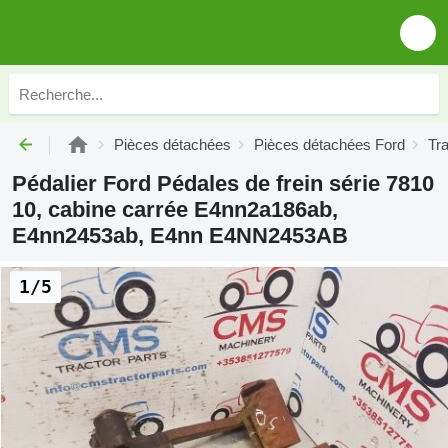
Pièces détachées
Pièces détachées Ford
Tr
Pédalier Ford Pédales de frein série 7810
10, cabine carrée E4nn2a186ab,
E4nn2453ab, E4nn E4NN2453AB
1/5