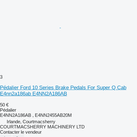
3
Pédalier Ford 10 Series Brake Pedals For Super Q Cab
E4nn2a186ab E4NN2A186AB
50 €
Pédalier
E4NN2A186AB , E4NN2455AB20M
Irlande, Courtmacsherry
COURTMACSHERRY MACHINERY LTD
Contacter le vendeur