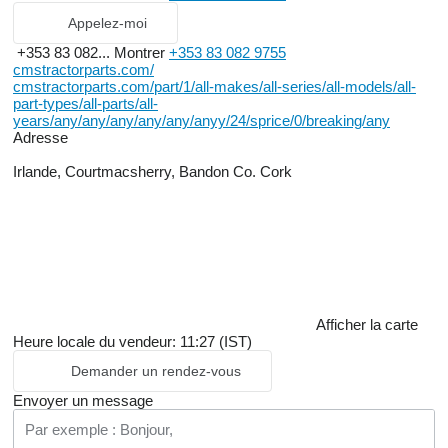
Appelez-moi
+353 83 082...
Montrer
+353 83 082 9755
cmstractorparts.com/
cmstractorparts.com/part/1/all-makes/all-series/all-models/all-
part-types/all-parts/all-
years/any/any/any/any/any/anyy/24/sprice/0/breaking/any
Adresse
Irlande, Courtmacsherry, Bandon Co. Cork
Afficher la carte
Heure locale du vendeur: 11:27 (IST)
Demander un rendez-vous
Envoyer un message