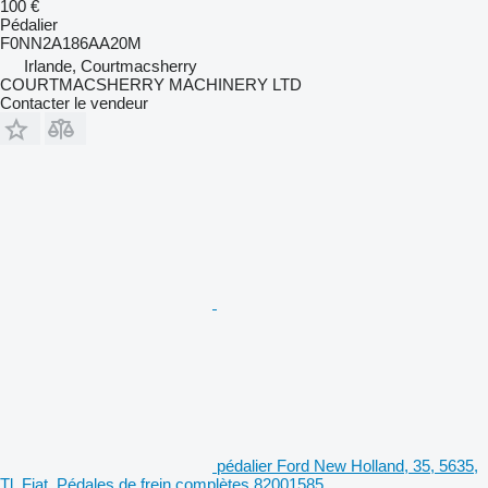
100 €
Pédalier
F0NN2A186AA20M
Irlande, Courtmacsherry
COURTMACSHERRY MACHINERY LTD
Contacter le vendeur
pédalier Ford New Holland, 35, 5635,
Tl, Fiat, Pédales de frein complètes 82001585