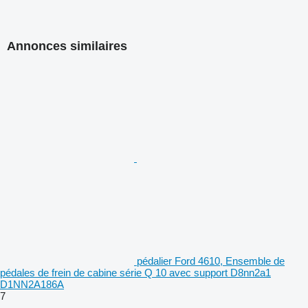
Annonces similaires
pédalier Ford 4610, Ensemble de
pédales de frein de cabine série Q 10 avec support D8nn2a1
D1NN2A186A
7