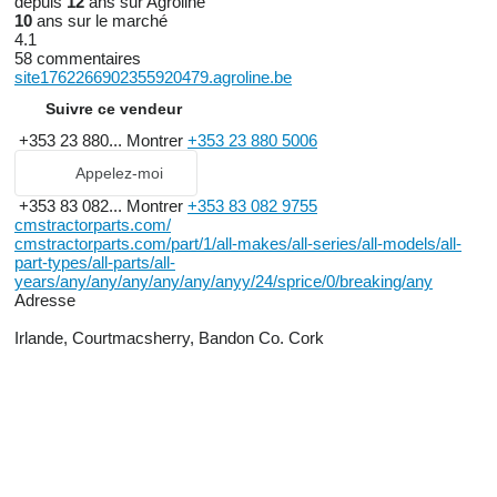
depuis
12
ans sur Agroline
10
ans sur le marché
4.1
58 commentaires
site1762266902355920479.agroline.be
Suivre ce vendeur
+353 23 880...
Montrer
+353 23 880 5006
Appelez-moi
+353 83 082...
Montrer
+353 83 082 9755
cmstractorparts.com/
cmstractorparts.com/part/1/all-makes/all-series/all-models/all-
part-types/all-parts/all-
years/any/any/any/any/any/anyy/24/sprice/0/breaking/any
Adresse
Irlande, Courtmacsherry, Bandon Co. Cork