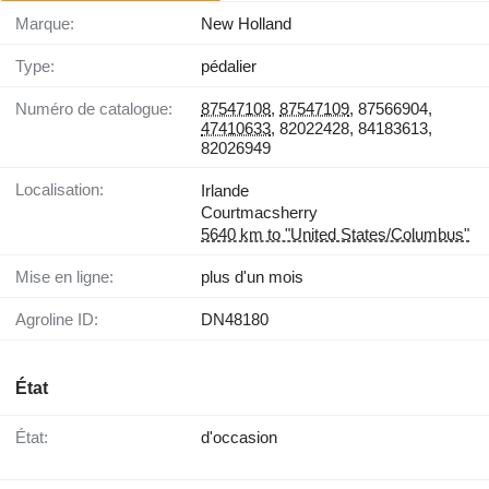
Marque:
New Holland
Type:
pédalier
Numéro de catalogue:
87547108
,
87547109
, 87566904,
47410633
, 82022428, 84183613,
82026949
Localisation:
Irlande
Courtmacsherry
5640 km to "United States/Columbus"
Mise en ligne:
plus d'un mois
Agroline ID:
DN48180
État
État:
d'occasion