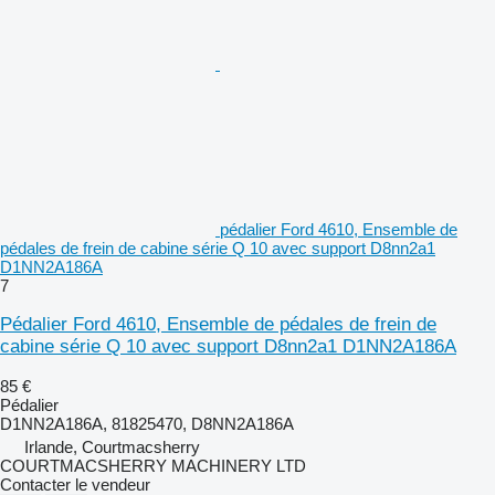
pédalier Ford 4610, Ensemble de
pédales de frein de cabine série Q 10 avec support D8nn2a1
D1NN2A186A
7
Pédalier Ford 4610, Ensemble de pédales de frein de
cabine série Q 10 avec support D8nn2a1 D1NN2A186A
85 €
Pédalier
D1NN2A186A, 81825470, D8NN2A186A
Irlande, Courtmacsherry
COURTMACSHERRY MACHINERY LTD
Contacter le vendeur