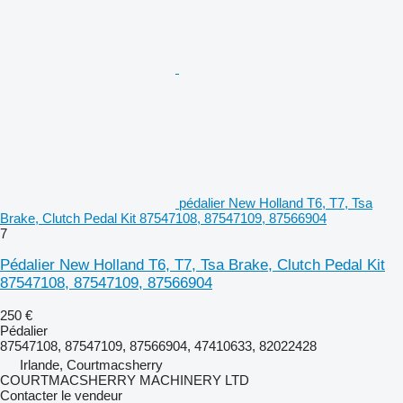
pédalier New Holland T6, T7, Tsa
Brake, Clutch Pedal Kit 87547108, 87547109, 87566904
7
Pédalier New Holland T6, T7, Tsa Brake, Clutch Pedal Kit
87547108, 87547109, 87566904
250 €
Pédalier
87547108, 87547109, 87566904, 47410633, 82022428
Irlande, Courtmacsherry
COURTMACSHERRY MACHINERY LTD
Contacter le vendeur