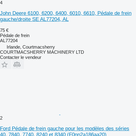
4
John Deere 6100, 6200, 6400, 6010, 6610, Pédale de frein
gauche/droite SE AL77204, AL
75 €
Pédale de frein
AL77204
Irlande, Courtmacsherry
COURTMACSHERRY MACHINERY LTD
Contacter le vendeur
2
Ford Pédale de frein gauche pour les modèles des séries
40, 7840, 7740, 8240 et 8340 (F0nn2a186aa20)