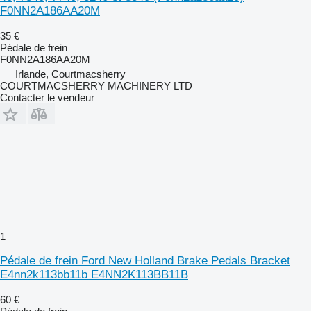
F0NN2A186AA20M
35 €
Pédale de frein
F0NN2A186AA20M
Irlande, Courtmacsherry
COURTMACSHERRY MACHINERY LTD
Contacter le vendeur
1
Pédale de frein Ford New Holland Brake Pedals Bracket
E4nn2k113bb11b E4NN2K113BB11B
60 €