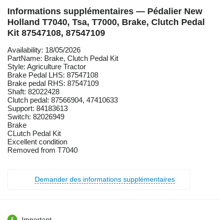
Informations supplémentaires — Pédalier New
Holland T7040, Tsa, T7000, Brake, Clutch Pedal
Kit 87547108, 87547109
Availability: 18/05/2026
PartName: Brake, Clutch Pedal Kit
Style: Agriculture Tractor
Brake Pedal LHS: 87547108
Brake pedal RHS: 87547109
Shaft: 82022428
Clutch pedal: 87566904, 47410633
Support: 84183613
Switch: 82026949
Brake
CLutch Pedal Kit
Excellent condition
Removed from T7040
Demander des informations supplémentaires
Important