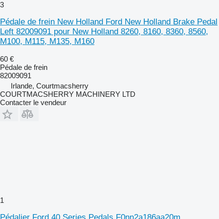
3
Pédale de frein New Holland Ford New Holland Brake Pedal
Left 82009091 pour New Holland 8260, 8160, 8360, 8560,
M100, M115, M135, M160
60 €
Pédale de frein
82009091
Irlande, Courtmacsherry
COURTMACSHERRY MACHINERY LTD
Contacter le vendeur
1
Pédalier Ford 40 Series Pedals F0nn2a186aa20m