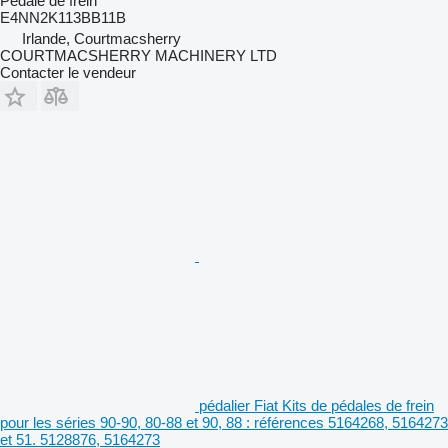
Pédale de frein
E4NN2K113BB11B
Irlande, Courtmacsherry
COURTMACSHERRY MACHINERY LTD
Contacter le vendeur
pédalier Fiat Kits de pédales de frein
pour les séries 90-90, 80-88 et 90, 88 : références 5164268, 5164273
et 51. 5128876, 5164273