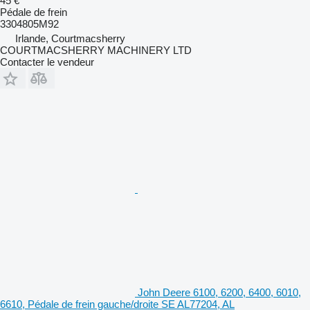
45 €
Pédale de frein
3304805M92
Irlande, Courtmacsherry
COURTMACSHERRY MACHINERY LTD
Contacter le vendeur
John Deere 6100, 6200, 6400, 6010,
6610, Pédale de frein gauche/droite SE AL77204, AL