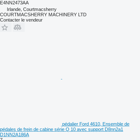
E4NN2473AA
Irlande, Courtmacsherry
COURTMACSHERRY MACHINERY LTD
Contacter le vendeur
pédalier Ford 4610, Ensemble de
pédales de frein de cabine série Q 10 avec support D8nn2a1
D1NN2A186A
7