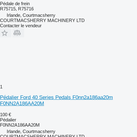
Pédale de frein
R75715, R75716
Irlande, Courtmacsherry
COURTMACSHERRY MACHINERY LTD
Contacter le vendeur
1
Pédalier Ford 40 Series Pedals F0nn2a186aa20m
F0NN2A186AA20M
100 €
Pédalier
F0NN2A186AA20M
Irlande, Courtmacsherry
COURTMACSHERRY MACHINERY LTD