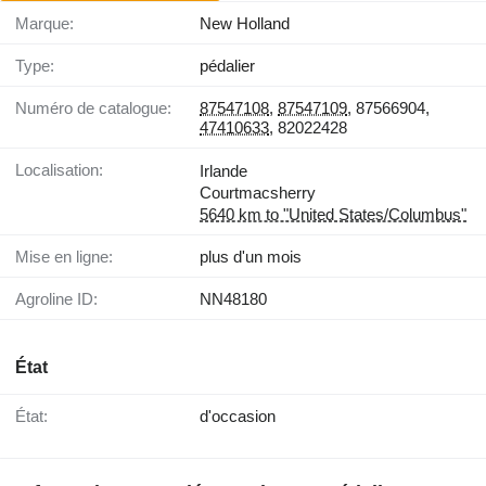
Marque:
New Holland
Type:
pédalier
Numéro de catalogue:
87547108
,
87547109
, 87566904,
47410633
, 82022428
Localisation:
Irlande
Courtmacsherry
5640 km to "United States/Columbus"
Mise en ligne:
plus d'un mois
Agroline ID:
NN48180
État
État:
d'occasion