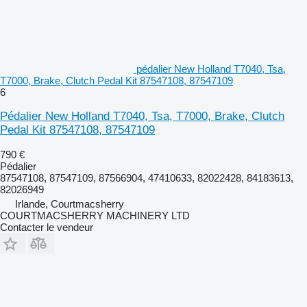
pédalier New Holland T7040, Tsa,
T7000, Brake, Clutch Pedal Kit 87547108, 87547109
6
Pédalier New Holland T7040, Tsa, T7000, Brake, Clutch
Pedal Kit 87547108, 87547109
790 €
Pédalier
87547108, 87547109, 87566904, 47410633, 82022428, 84183613,
82026949
Irlande, Courtmacsherry
COURTMACSHERRY MACHINERY LTD
Contacter le vendeur