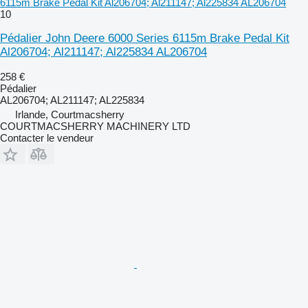
6115m Brake Pedal Kit Al206704; Al211147; Al225834 AL206704
10
Pédalier John Deere 6000 Series 6115m Brake Pedal Kit
Al206704; Al211147; Al225834 AL206704
258 €
Pédalier
AL206704; AL211147; AL225834
Irlande, Courtmacsherry
COURTMACSHERRY MACHINERY LTD
Contacter le vendeur