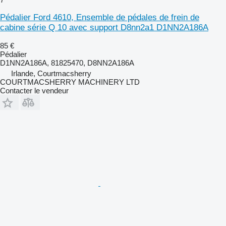
Pédalier Ford 4610, Ensemble de pédales de frein de
cabine série Q 10 avec support D8nn2a1 D1NN2A186A
85 €
Pédalier
D1NN2A186A, 81825470, D8NN2A186A
Irlande, Courtmacsherry
COURTMACSHERRY MACHINERY LTD
Contacter le vendeur