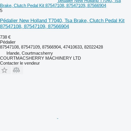
pédalier New Holland T7040, Tsa
Brake, Clutch Pedal Kit 87547108, 87547109, 87566904
5
Pédalier New Holland T7040, Tsa Brake, Clutch Pedal Kit
87547108, 87547109, 87566904
738 €
Pédalier
87547108, 87547109, 87566904, 47410633, 82022428
Irlande, Courtmacsherry
COURTMACSHERRY MACHINERY LTD
Contacter le vendeur