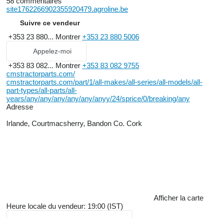
58 commentaires
site1762266902355920479.agroline.be
Suivre ce vendeur
+353 23 880...
Montrer
+353 23 880 5006
Appelez-moi
+353 83 082...
Montrer
+353 83 082 9755
cmstractorparts.com/
cmstractorparts.com/part/1/all-makes/all-series/all-models/all-
part-types/all-parts/all-
years/any/any/any/any/any/anyy/24/sprice/0/breaking/any
Adresse
Irlande, Courtmacsherry, Bandon Co. Cork
Afficher la carte
Heure locale du vendeur: 19:00 (IST)