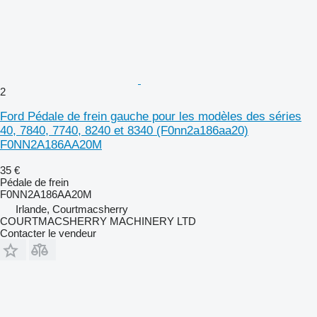
2
Ford Pédale de frein gauche pour les modèles des séries
40, 7840, 7740, 8240 et 8340 (F0nn2a186aa20)
F0NN2A186AA20M
35 €
Pédale de frein
F0NN2A186AA20M
Irlande, Courtmacsherry
COURTMACSHERRY MACHINERY LTD
Contacter le vendeur