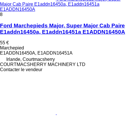
Major Cab Paire E1addn16450a, E1addn16451a
E1ADDN16450A
8
Ford Marchepieds Major, Super Major Cab Paire
E1addn16450a, E1addn16451a E1ADDN16450A
55 €
Marchepied
E1ADDN16450A, E1ADDN16451A
Irlande, Courtmacsherry
COURTMACSHERRY MACHINERY LTD
Contacter le vendeur