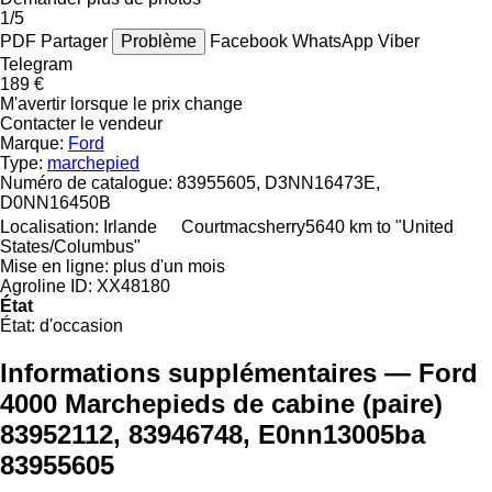
1/5
PDF
Partager
Problème
Facebook
WhatsApp
Viber
Telegram
189 €
M'avertir lorsque le prix change
Contacter le vendeur
Marque:
Ford
Type:
marchepied
Numéro de catalogue:
83955605, D3NN16473E,
D0NN16450B
Localisation:
Irlande
Courtmacsherry
5640 km to "United
States/Columbus"
Mise en ligne:
plus d'un mois
Agroline ID:
XX48180
État
État:
d'occasion
Informations supplémentaires — Ford
4000 Marchepieds de cabine (paire)
83952112, 83946748, E0nn13005ba
83955605