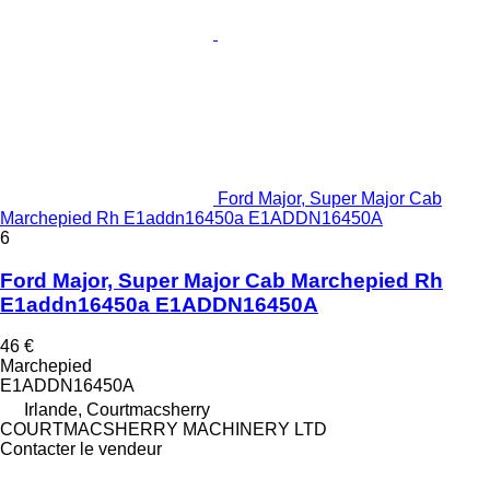
Ford Major, Super Major Cab
Marchepied Rh E1addn16450a E1ADDN16450A
6
Ford Major, Super Major Cab Marchepied Rh
E1addn16450a E1ADDN16450A
46 €
Marchepied
E1ADDN16450A
Irlande, Courtmacsherry
COURTMACSHERRY MACHINERY LTD
Contacter le vendeur