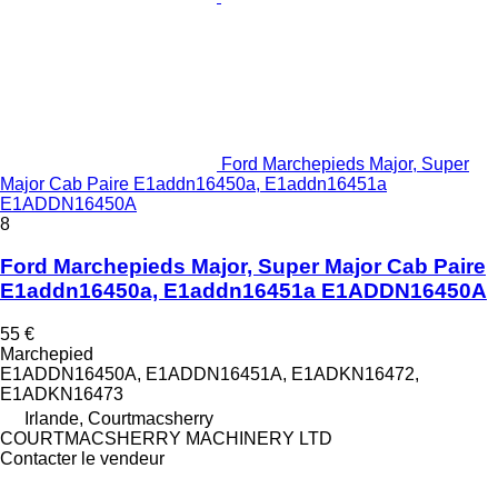
Ford Marchepieds Major, Super
Major Cab Paire E1addn16450a, E1addn16451a
E1ADDN16450A
8
Ford Marchepieds Major, Super Major Cab Paire
E1addn16450a, E1addn16451a E1ADDN16450A
55 €
Marchepied
E1ADDN16450A, E1ADDN16451A, E1ADKN16472,
E1ADKN16473
Irlande, Courtmacsherry
COURTMACSHERRY MACHINERY LTD
Contacter le vendeur