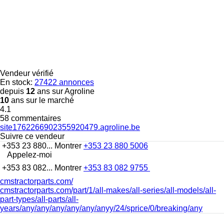
Vendeur vérifié
En stock:
27422 annonces
depuis
12
ans sur Agroline
10
ans sur le marché
4.1
58 commentaires
site1762266902355920479.agroline.be
Suivre ce vendeur
+353 23 880...
Montrer
+353 23 880 5006
Appelez-moi
+353 83 082...
Montrer
+353 83 082 9755
cmstractorparts.com/
cmstractorparts.com/part/1/all-makes/all-series/all-models/all-
part-types/all-parts/all-
years/any/any/any/any/any/anyy/24/sprice/0/breaking/any