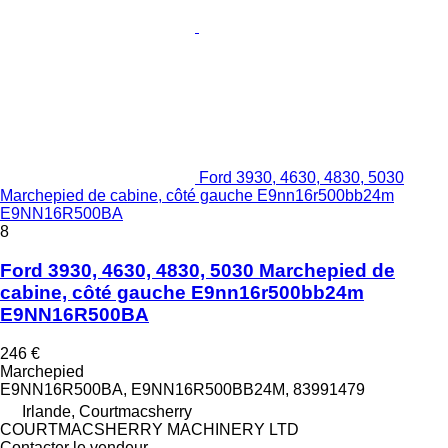
Ford 3930, 4630, 4830, 5030
Marchepied de cabine, côté gauche E9nn16r500bb24m
E9NN16R500BA
8
Ford 3930, 4630, 4830, 5030 Marchepied de
cabine, côté gauche E9nn16r500bb24m
E9NN16R500BA
246 €
Marchepied
E9NN16R500BA, E9NN16R500BB24M, 83991479
Irlande, Courtmacsherry
COURTMACSHERRY MACHINERY LTD
Contacter le vendeur