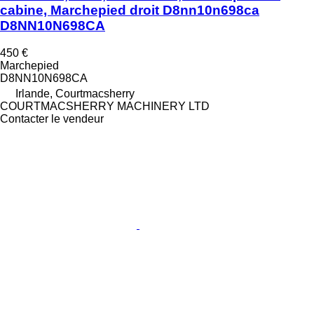
cabine, Marchepied droit D8nn10n698ca
D8NN10N698CA
450 €
Marchepied
D8NN10N698CA
Irlande, Courtmacsherry
COURTMACSHERRY MACHINERY LTD
Contacter le vendeur