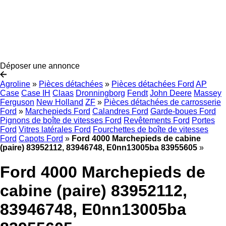
Déposer une annonce
Agroline
»
Pièces détachées
»
Pièces détachées Ford
AP
Case
Case IH
Claas
Dronningborg
Fendt
John Deere
Massey
Ferguson
New Holland
ZF
»
Pièces détachées de carrosserie
Ford
»
Marchepieds Ford
Calandres Ford
Garde-boues Ford
Pignons de boîte de vitesses Ford
Revêtements Ford
Portes
Ford
Vitres latérales Ford
Fourchettes de boîte de vitesses
Ford
Capots Ford
»
Ford 4000 Marchepieds de cabine
(paire) 83952112, 83946748, E0nn13005ba 83955605
»
Ford 4000 Marchepieds de
cabine (paire) 83952112,
83946748, E0nn13005ba