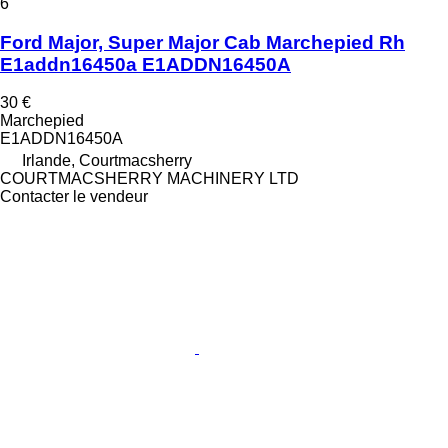
6
Ford Major, Super Major Cab Marchepied Rh
E1addn16450a E1ADDN16450A
30 €
Marchepied
E1ADDN16450A
Irlande, Courtmacsherry
COURTMACSHERRY MACHINERY LTD
Contacter le vendeur