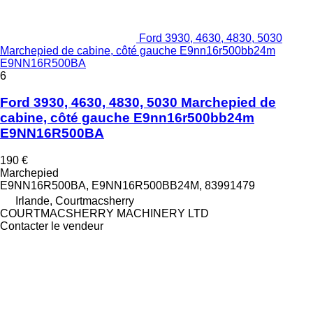
Ford 3930, 4630, 4830, 5030
Marchepied de cabine, côté gauche E9nn16r500bb24m
E9NN16R500BA
6
Ford 3930, 4630, 4830, 5030 Marchepied de
cabine, côté gauche E9nn16r500bb24m
E9NN16R500BA
190 €
Marchepied
E9NN16R500BA, E9NN16R500BB24M, 83991479
Irlande, Courtmacsherry
COURTMACSHERRY MACHINERY LTD
Contacter le vendeur