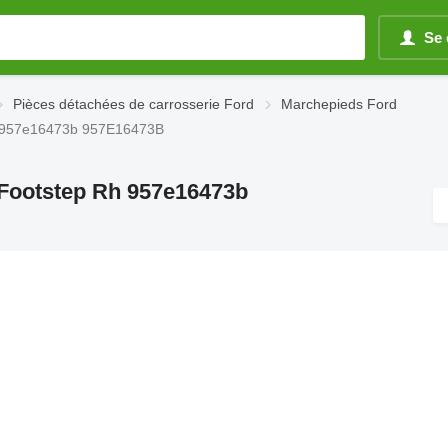
Se 
Pièces détachées de carrosserie Ford
Marchepieds Ford
h 957e16473b 957E16473B
 Footstep Rh 957e16473b