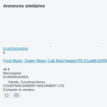
Annonces similaires
E1ADDN16450A
6
Ford Major, Super Major Cab Marchepied Rh E1addn16
46 €
Marchepied
E1ADDN16450A
Irlande, Courtmacsherry
COURTMACSHERRY MACHINERY LTD
Contacter le vendeur