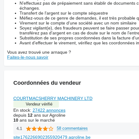
N'effectuez pas de prépaiement sans établir de documents co
échanges.
Transfert de l'argent sur le compte séquestre
Méfiez-vous de ce genre de demandes, il est très probable 
Virement sur le compte d'une société avec un nom similaire
Soyez vigilant(e), des fraudeurs peuvent se faire passer po
transférez pas d'argent en cas de doute sur le nom de l'entre
Substitution de ses propres coordonnées dans la facture d'un
Avant d'effectuer le virement, vérifiez que les coordonnées i
Vous avez trouvé une arnaque ?
Faites-le-nous savoir
Coordonnées du vendeur
COURTMACSHERRY MACHINERY LTD
Vendeur vérifié
En stock:
27422 annonces
depuis
12
ans sur Agroline
10
ans sur le marché
58 commentaires
4.1
site1762266902355920479.agroline.be