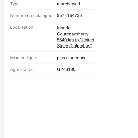
Type:
marchepied
Numéro de catalogue:
957E16473B
Localisation:
Irlande
Courtmacsherry
5640 km to "United
States/Columbus"
Mise en ligne:
plus d'un mois
Agroline ID:
GY48180