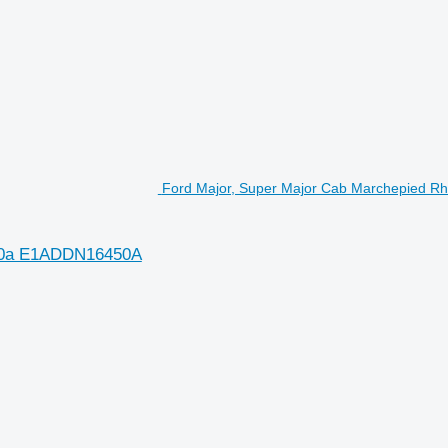
Ford Major, Super Major Cab Marchepied 
450a E1ADDN16450A