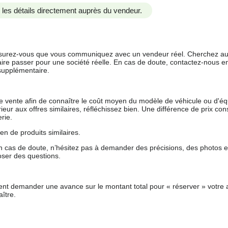
us les détails directement auprès du vendeur.
 assurez-vous que vous communiquez avec un vendeur réel. Cherchez au
aire passer pour une société réelle. En cas de doute, contactez-nous en 
supplémentaire.
 de vente afin de connaître le coût moyen du modèle de véhicule ou d'
férieur aux offres similaires, réfléchissez bien. Une différence de prix co
rie.
en de produits similaires.
 cas de doute, n’hésitez pas à demander des précisions, des photos 
oser des questions.
nt demander une avance sur le montant total pour « réserver » votre a
ître.