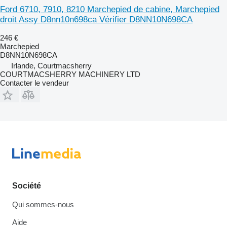
Ford 6710, 7910, 8210 Marchepied de cabine, Marchepied
droit Assy D8nn10n698ca Vérifier D8NN10N698CA
246 €
Marchepied
D8NN10N698CA
Irlande, Courtmacsherry
COURTMACSHERRY MACHINERY LTD
Contacter le vendeur
Société
Qui sommes-nous
Aide