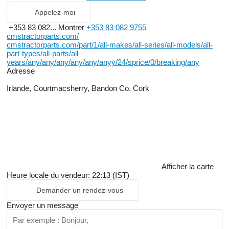
Appelez-moi
+353 83 082...
Montrer
+353 83 082 9755
cmstractorparts.com/
cmstractorparts.com/part/1/all-makes/all-series/all-models/all-
part-types/all-parts/all-
years/any/any/any/any/any/anyy/24/sprice/0/breaking/any
Adresse
Irlande, Courtmacsherry, Bandon Co. Cork
Afficher la carte
Heure locale du vendeur: 22:13 (IST)
Demander un rendez-vous
Envoyer un message