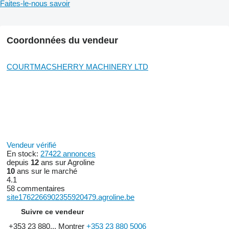
Faites-le-nous savoir
Coordonnées du vendeur
COURTMACSHERRY MACHINERY LTD
Vendeur vérifié
En stock:
27422 annonces
depuis
12
ans sur Agroline
10
ans sur le marché
4.1
58 commentaires
site1762266902355920479.agroline.be
Suivre ce vendeur
+353 23 880...
Montrer
+353 23 880 5006