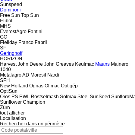
Sunspeed
Dominoni
Free Sun
Top Sun
Elibol
MHS
EverestAgro
Fantini
GO
Fiellday
Franco Fabril
SF
Geringhoff
HORIZON
Harvest
John Deere
John Greaves
Keulmac
Maans
Mainero
1040
Metalagro AD
Moresil
Nardi
SFH
New Holland
Ognas
Olimac
Optigép
OptiSun
Oros
PS
PWL
Rostselmash
Solmax Steel
SunSeed
SunfloroM
Sunflower Champion
Zürn
tout afficher
Localisation
Rechercher dans un périmètre