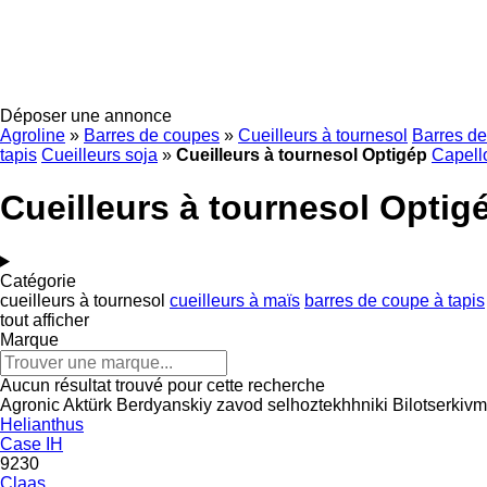
Déposer une annonce
Agroline
»
Barres de coupes
»
Cueilleurs à tournesol
Barres de
tapis
Cueilleurs soja
»
Cueilleurs à tournesol Optigép
Capell
Cueilleurs à tournesol Optig
Catégorie
cueilleurs à tournesol
cueilleurs à maïs
barres de coupe à tapis
tout afficher
Marque
Aucun résultat trouvé pour cette recherche
Agronic
Aktürk
Berdyanskiy zavod selhoztekhhniki
Bilotserkiv
Helianthus
Case IH
9230
Claas