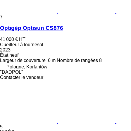
7
Optigép Optisun CS876
41 000 €
HT
Cueilleur à tournesol
2023
État
neuf
Largeur de couverture
6 m
Nombre de rangées
8
Pologne, Korfantów
"DADPOL"
Contacter le vendeur
5