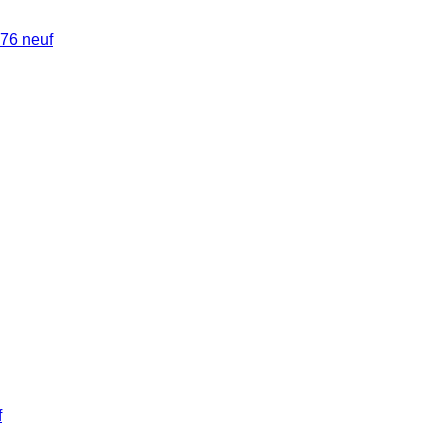
876 neuf
f