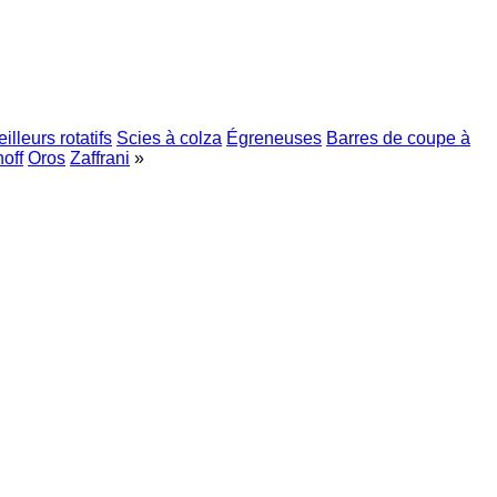
illeurs rotatifs
Scies à colza
Égreneuses
Barres de coupe à
off
Oros
Zaffrani
»