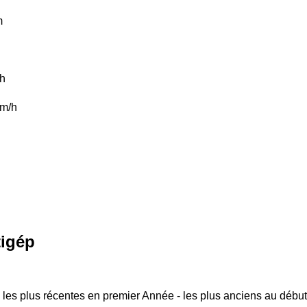
m
/h
m/h
tigép
 les plus récentes en premier
Année - les plus anciens au début