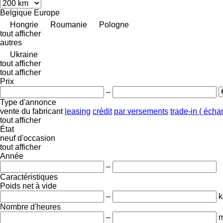
Belgique
Europe
Hongrie
Roumanie
Pologne
tout afficher
autres
Ukraine
tout afficher
tout afficher
Prix
–
Type d'annonce
vente
du fabricant
leasing
crédit
par versements
trade-in ( éch
tout afficher
État
neuf
d'occasion
tout afficher
Année
–
Caractéristiques
Poids net à vide
–
k
Nombre d'heures
–
m