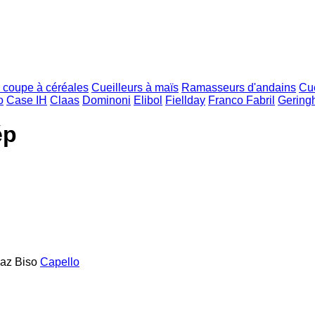
 coupe à céréales
Cueilleurs à maïs
Ramasseurs d'andains
Cue
o
Case IH
Claas
Dominoni
Elibol
Fiellday
Franco Fabril
Geringh
ép
maz
Biso
Capello