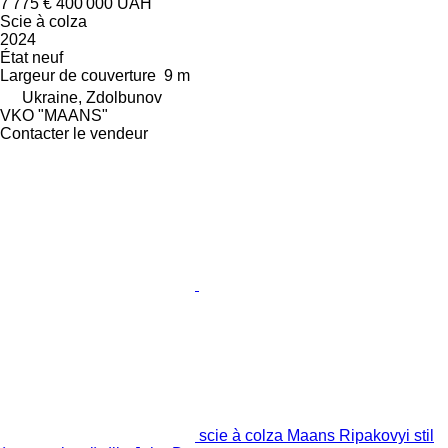
7 775 €
400 000 UAH
Scie à colza
2024
État
neuf
Largeur de couverture
9 m
Ukraine, Zdolbunov
VKO "MAANS"
Contacter le vendeur
scie à colza Maans Ripakovyi stil