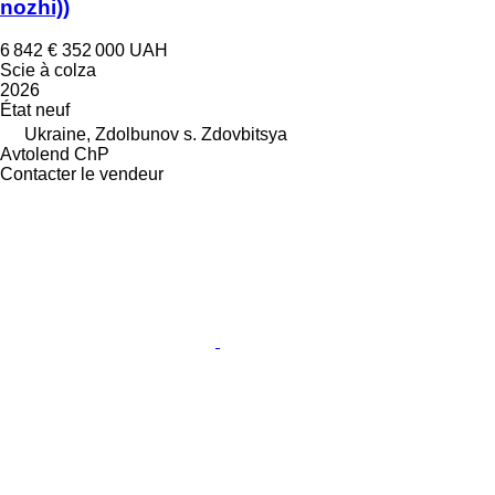
nozhi))
6 842 €
352 000 UAH
Scie à colza
2026
État
neuf
Ukraine, Zdolbunov s. Zdovbitsya
Avtolend ChP
Contacter le vendeur