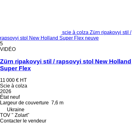
scie à colza Zürn ripakovyi stil /
rapsovyi stol New Holland Super Flex neuve
5
VIDÉO
Zürn ripakovyi stil / rapsovyi stol New Holland
Super Flex
11 000 €
HT
Scie à colza
2026
État
neuf
Largeur de couverture
7,6 m
Ukraine
TOV " Zolart"
Contacter le vendeur