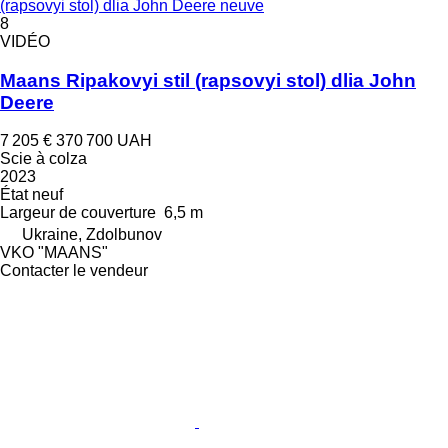
(rapsovyi stol) dlia John Deere neuve
8
VIDÉO
Maans Ripakovyi stil (rapsovyi stol) dlia John
Deere
7 205 €
370 700 UAH
Scie à colza
2023
État
neuf
Largeur de couverture
6,5 m
Ukraine, Zdolbunov
VKO "MAANS"
Contacter le vendeur