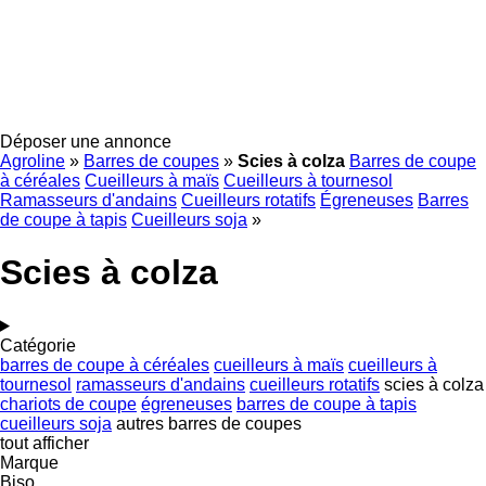
Déposer une annonce
Agroline
»
Barres de coupes
»
Scies à colza
Barres de coupe
à céréales
Cueilleurs à maïs
Cueilleurs à tournesol
Ramasseurs d'andains
Cueilleurs rotatifs
Égreneuses
Barres
de coupe à tapis
Cueilleurs soja
»
Scies à colza
Catégorie
barres de coupe à céréales
cueilleurs à maïs
cueilleurs à
tournesol
ramasseurs d'andains
cueilleurs rotatifs
scies à colza
chariots de coupe
égreneuses
barres de coupe à tapis
cueilleurs soja
autres barres de coupes
tout afficher
Marque
Biso