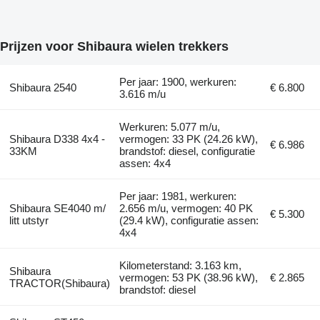
Prijzen voor Shibaura wielen trekkers
Per jaar: 1900, werkuren:
Shibaura 2540
€ 6.800
3.616 m/u
Werkuren: 5.077 m/u,
Shibaura D338 4x4 -
vermogen: 33 PK (24.26 kW),
€ 6.986
33KM
brandstof: diesel, configuratie
assen: 4x4
Per jaar: 1981, werkuren:
Shibaura SE4040 m/
2.656 m/u, vermogen: 40 PK
€ 5.300
litt utstyr
(29.4 kW), configuratie assen:
4x4
Kilometerstand: 3.163 km,
Shibaura
vermogen: 53 PK (38.96 kW),
€ 2.865
TRACTOR(Shibaura)
brandstof: diesel