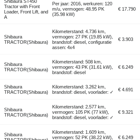
Shibaura ST450
Per jaar: 2016, werkuren: 120
Tractor with Front
m/u, vermogen: 48.95 PK
€ 17.790
Loader, Front Lift, and
(35.98 kW)
A
Kilometerstand: 4.736 km,
Shibaura
vermogen: 27 PK (19.85 kW),
€ 3.903
TRACTOR(Shibaura)
brandstof: diesel, configuratie
assen: 4x4
Kilometerstand: 508 km,
Shibaura
vermogen: 43 PK (31.61 kW),
€ 6.249
TRACTOR(Shibaura)
brandstof: diesel
Shibaura
Kilometerstand: 3.262 km,
€ 4.691
TRACTOR(Shibaura)
brandstof: diesel, voorlader: ✓
Kilometerstand: 2.577 km,
Shibaura
vermogen: 105 PK (77 kW),
€ 9.321
TRACTOR(Shibaura)
brandstof: diesel, voorlader: ✓
Kilometerstand: 1.609 km,
Shibaura
vermogen: 52 PK (38.22 kW),
€ 6.249
TRACTOR(Shibaura)