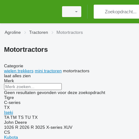
Agroline
Tractoren
Motortractors
Motortractors
Categorie
wielen trekkers
mini tractoren
motortractors
laat alles zien
Merk
Geen resultaten gevonden voor deze zoekopdracht
Tigre
C-series
TX
Iseki
TA
TM
TS
TU
TX
John Deere
1026 R
2026 R
3025
X-series
XUV
CS
Kubota