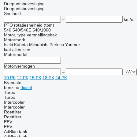
Driepuntsbevestiging
Driepuntsbevestiging
Snelheid
–
km/u
PTO rotatiesnelheid (tpm)
540
540/540E
540/1000
Motor, type versnellingsbak
Motormerk
Iseki
Kubota
Mitsubishi
Perkins
Yanmar
laat alles zien
Motormodel
Motorvermogen
–
10 PK
12 PK
15 PK
18 PK
24 PK
Brandstof
benzine
diesel
Turbo
Turbo
Intercooler
Intercooler
Roetfilter
Roetfilter
EEV
EEV
AdBlue tank
AdBlue tank