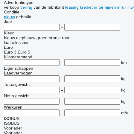
Advertentietype
verkoop
veiling
van de fabrikant
leasing
krediet
in termijnen
inruil
inw
Conditie
nieuw
gebruikt
Jaar
–
Kleur
blauw
diepblauw
groen
oranje
rood
laat alles zien
Euro
Euro 3
Euro 5
Kilometerstand
–
km
Eigenschappen
Laadvermogen
–
kg
Totaalgewicht
–
kg
Netto gewicht
–
kg
Werkuren
–
m/u
ISOBUS
ISOBUS
Voorlader
Voorlader