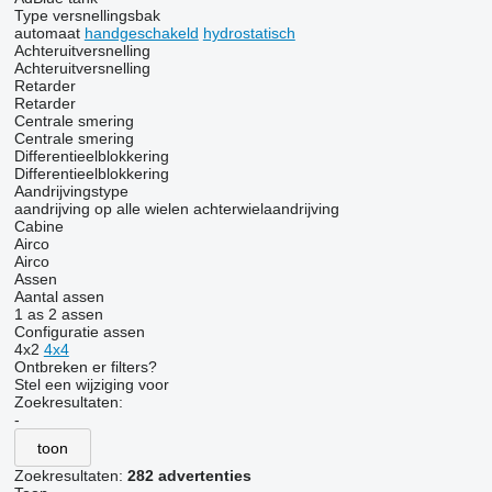
Type versnellingsbak
automaat
handgeschakeld
hydrostatisch
Achteruitversnelling
Achteruitversnelling
Retarder
Retarder
Centrale smering
Centrale smering
Differentieelblokkering
Differentieelblokkering
Aandrijvingstype
aandrijving op alle wielen
achterwielaandrijving
Cabine
Airco
Airco
Assen
Aantal assen
1 as
2 assen
Configuratie assen
4x2
4x4
Ontbreken er filters?
Stel een wijziging voor
Zoekresultaten:
-
toon
Zoekresultaten:
282 advertenties