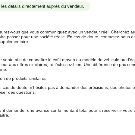
us les détails directement auprès du vendeur.
 assurez-vous que vous communiquez avec un vendeur réel. Cherchez au
aire passer pour une société réelle. En cas de doute, contactez-nous en 
supplémentaire.
 de vente afin de connaître le coût moyen du modèle de véhicule ou d'
férieur aux offres similaires, réfléchissez bien. Une différence de prix co
rie.
en de produits similaires.
 cas de doute, n’hésitez pas à demander des précisions, des photos 
oser des questions.
nt demander une avance sur le montant total pour « réserver » votre a
ître.