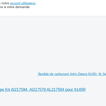
t notre
accord utilisateur
.
dre à votre demande.
flexible de carburant John Deere 6145r, 6r Se
Pipe Kit Al217594, Al217579 AL217594 pour 6145R