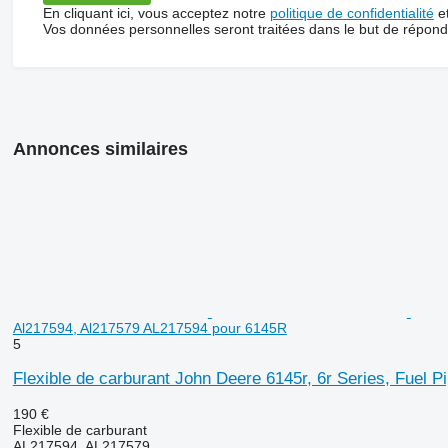
En cliquant ici, vous acceptez notre
politique de confidentialité
e
Vos données personnelles seront traitées dans le but de répon
Annonces similaires
Al217594, Al217579 AL217594 pour 6145R
5
Flexible de carburant John Deere 6145r, 6r Series, Fuel 
190 €
Flexible de carburant
AL217594, AL217579