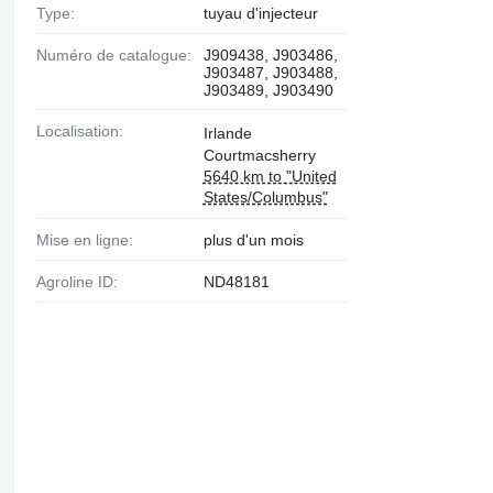
Type:
tuyau d'injecteur
Numéro de catalogue:
J909438, J903486,
J903487, J903488,
J903489, J903490
Localisation:
Irlande
Courtmacsherry
5640 km to "United
States/Columbus"
Mise en ligne:
plus d'un mois
Agroline ID:
ND48181