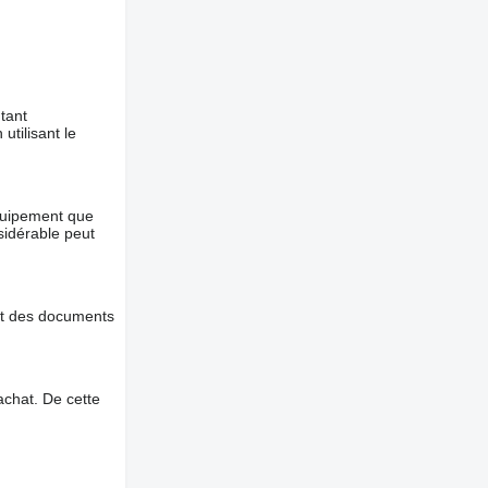
tant
utilisant le
équipement que
nsidérable peut
et des documents
chat. De cette