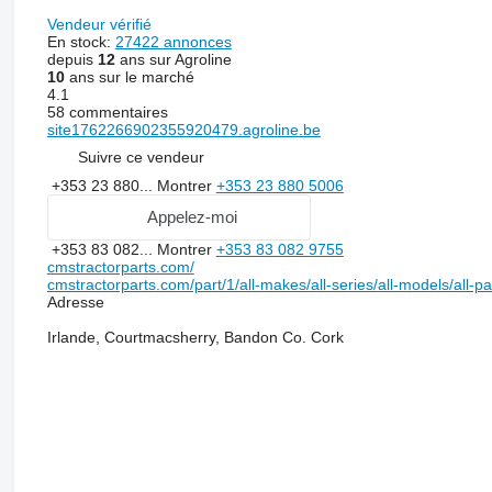
Vendeur vérifié
En stock:
27422 annonces
depuis
12
ans sur Agroline
10
ans sur le marché
4.1
58 commentaires
site1762266902355920479.agroline.be
Suivre ce vendeur
+353 23 880...
Montrer
+353 23 880 5006
Appelez-moi
+353 83 082...
Montrer
+353 83 082 9755
cmstractorparts.com/
cmstractorparts.com/part/1/all-makes/all-series/all-models/all-p
Adresse
Irlande, Courtmacsherry, Bandon Co. Cork