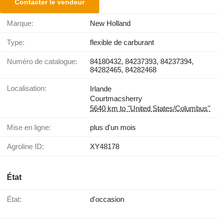
Contacter le vendeur
Marque:
New Holland
Type:
flexible de carburant
Numéro de catalogue:
84180432, 84237393, 84237394,
84282465, 84282468
Localisation:
Irlande
Courtmacsherry
5640 km to "United States/Columbus"
Mise en ligne:
plus d'un mois
Agroline ID:
XY48178
État
État:
d'occasion