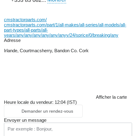
+353 83 082...
cmstractorparts.com/
cmstractorparts.com/part/1/all-makes/all-series/all-models/all-
part-types/all-parts/all-
years/any/any/any/any/any/anyy/24/sprice/0/breaking/any
Adresse
Irlande, Courtmacsherry, Bandon Co. Cork
Afficher la carte
Heure locale du vendeur: 12:04 (IST)
Demander un rendez-vous
Envoyer un message