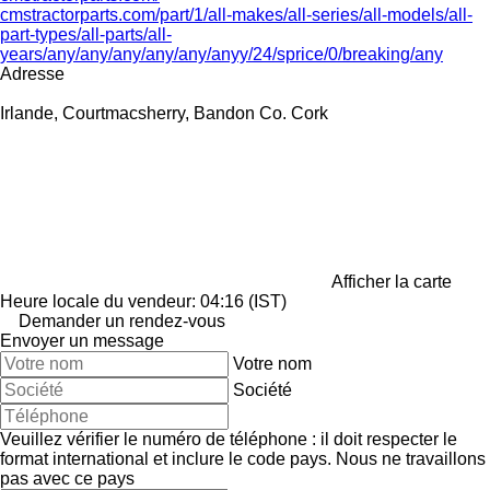
cmstractorparts.com/part/1/all-makes/all-series/all-models/all-
part-types/all-parts/all-
years/any/any/any/any/any/anyy/24/sprice/0/breaking/any
Adresse
Irlande, Courtmacsherry, Bandon Co. Cork
Afficher la carte
Heure locale du vendeur: 04:16 (IST)
Demander un rendez-vous
Envoyer un message
Votre nom
Société
Veuillez vérifier le numéro de téléphone : il doit respecter le
format international et inclure le code pays.
Nous ne travaillons
pas avec ce pays