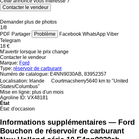
Cette annonce vous intéresse ?
Contacter le vendeur
Demander plus de photos
1/8
PDF
Partager
Problème
Facebook
WhatsApp
Viber
Telegram
18 €
M'avertir lorsque le prix change
Contacter le vendeur
Marque:
Ford
Type:
réservoir de carburant
Numéro de catalogue:
E4NN9030AB, 83952357
Localisation:
Irlande
Courtmacsherry
5640 km to "United
States/Columbus"
Mise en ligne:
plus d'un mois
Agroline ID:
VX48181
État
État:
d'occasion
Informations supplémentaires — Ford
Bouchon de réservoir de carburant