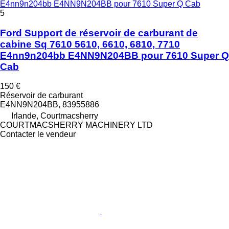
E4nn9n204bb E4NN9N204BB pour 7610 Super Q Cab
5
Ford Support de réservoir de carburant de
cabine Sq 7610 5610, 6610, 6810, 7710
E4nn9n204bb E4NN9N204BB pour 7610 Super Q
Cab
150 €
Réservoir de carburant
E4NN9N204BB, 83955886
Irlande, Courtmacsherry
COURTMACSHERRY MACHINERY LTD
Contacter le vendeur