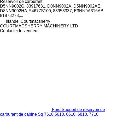
Réservoir de carburant
D5NN9002G, 83917631, D0NN9002A, D5NN9002AE,
D8NN9002HA, 54677S100, 83953337, E3NN9A316AB,
81873278,...
Irlande, Courtmacsherry
COURTMACSHERRY MACHINERY LTD
Contacter le vendeur
Ford Support de réservoir de
carburant de cabine Sq 7610 5610, 6610, 6810, 7710