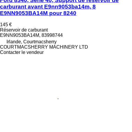
Ford 8340, Série 40, Support de réservoir de
carburant avant E9nn9053ba14m, 8
E9NN9053BA14M pour 8240
145 €
Réservoir de carburant
E9NN9053BA14M, 83998744
Irlande, Courtmacsherry
COURTMACSHERRY MACHINERY LTD
Contacter le vendeur