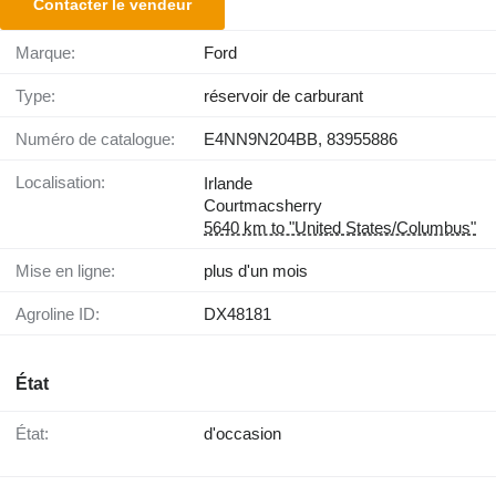
Contacter le vendeur
Marque:
Ford
Type:
réservoir de carburant
Numéro de catalogue:
E4NN9N204BB, 83955886
Localisation:
Irlande
Courtmacsherry
5640 km to "United States/Columbus"
Mise en ligne:
plus d'un mois
Agroline ID:
DX48181
État
État:
d'occasion