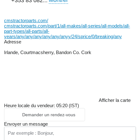
Montrer
+353 83 082...
cmstractorparts.com/
cmstractorparts.com/part/1/all-makes/all-series/all-models/all-
part-types/all-parts/all-
years/any/any/any/any/any/anyy/24/sprice/0/breaking/any
Adresse
Irlande, Courtmacsherry, Bandon Co. Cork
Afficher la carte
Heure locale du vendeur: 05:20 (IST)
Demander un rendez-vous
Envoyer un message