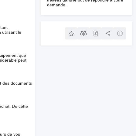
traitées dans le but de répondre à votre
demande.
tant
utilisant le
équipement que
nsidérable peut
et des documents
chat. De cette
ours de vos