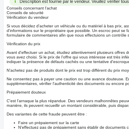
Description est fournie par le vendeur. Veuillez vérifier to
Conseils concernant l'achat
Conseils de sécurité
Vérification du vendeur
Si vous décidez d'acheter un véhicule ou du matériel à bas prix,
d'informations sur le propriétaire que possible. Un escroc peut se f
formulaire de commentaires afin que nous effectuions un contrôle 
Vérification du prix
Avant d'effectuer un achat, étudiez attentivement plusieurs offres
vous avez choisi. Si le prix de l'offre qui vous intéresse est très in
indiquer la présence de défauts cachés ou une tentative d'escroque
N'achetez pas de produits dont le prix est trop différent du prix moy
Ne consentez pas à payer une caution ou une avance douteuse. En
supplémentaires, vérifier l'authenticité des documents ou encore p
Prépaiement douteux
C'est l'arnaque la plus répandue. Des vendeurs malhonnêtes peuve
manière, ils peuvent recueillir un montant considérable, puis dispara
Des variantes de cette fraude peuvent être :
Faire un prépaiement sur la carte
N'effectuez pas de prépaiement sans établir de documents co