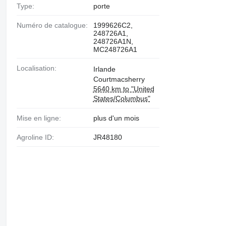
Type:
porte
Numéro de catalogue:
1999626C2,
248726A1,
248726A1N,
MC248726A1
Localisation:
Irlande
Courtmacsherry
5640 km to "United
States/Columbus"
Mise en ligne:
plus d'un mois
Agroline ID:
JR48180