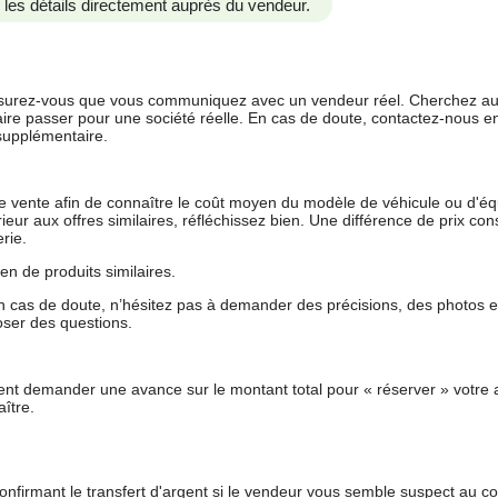
us les détails directement auprès du vendeur.
 assurez-vous que vous communiquez avec un vendeur réel. Cherchez au
aire passer pour une société réelle. En cas de doute, contactez-nous en 
supplémentaire.
 de vente afin de connaître le coût moyen du modèle de véhicule ou d'
férieur aux offres similaires, réfléchissez bien. Une différence de prix co
rie.
en de produits similaires.
 cas de doute, n’hésitez pas à demander des précisions, des photos 
oser des questions.
nt demander une avance sur le montant total pour « réserver » votre a
ître.
nfirmant le transfert d'argent si le vendeur vous semble suspect au c