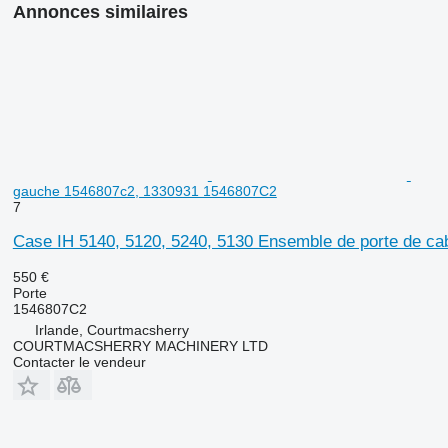
Annonces similaires
gauche 1546807c2, 1330931 1546807C2
7
Case IH 5140, 5120, 5240, 5130 Ensemble de porte de c
550 €
Porte
1546807C2
Irlande, Courtmacsherry
COURTMACSHERRY MACHINERY LTD
Contacter le vendeur