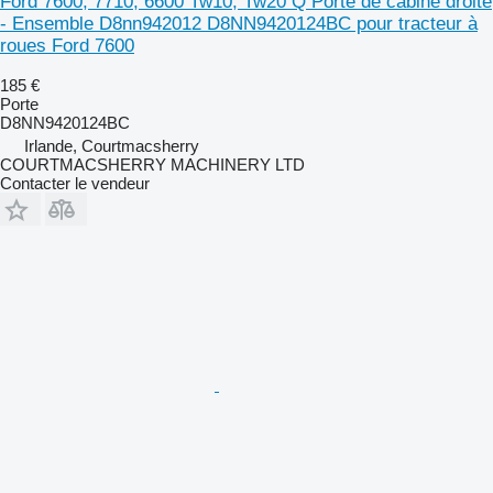
Ford 7600, 7710, 6600 Tw10, Tw20 Q Porte de cabine droite
- Ensemble D8nn942012 D8NN9420124BC pour tracteur à
roues Ford 7600
185 €
Porte
D8NN9420124BC
Irlande, Courtmacsherry
COURTMACSHERRY MACHINERY LTD
Contacter le vendeur