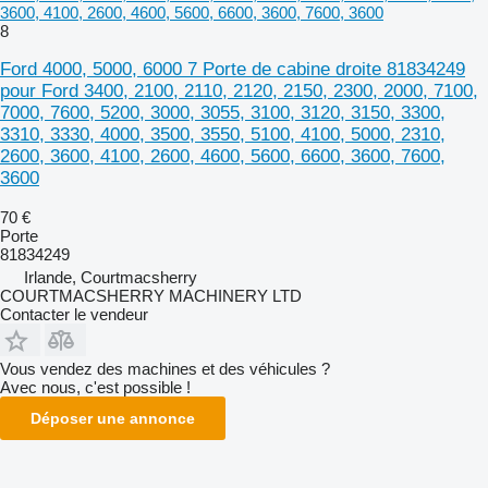
3600, 4100, 2600, 4600, 5600, 6600, 3600, 7600, 3600
8
Ford 4000, 5000, 6000 7 Porte de cabine droite 81834249
pour Ford 3400, 2100, 2110, 2120, 2150, 2300, 2000, 7100,
7000, 7600, 5200, 3000, 3055, 3100, 3120, 3150, 3300,
3310, 3330, 4000, 3500, 3550, 5100, 4100, 5000, 2310,
2600, 3600, 4100, 2600, 4600, 5600, 6600, 3600, 7600,
3600
70 €
Porte
81834249
Irlande, Courtmacsherry
COURTMACSHERRY MACHINERY LTD
Contacter le vendeur
Vous vendez des machines et des véhicules ?
Avec nous, c'est possible !
Déposer une annonce