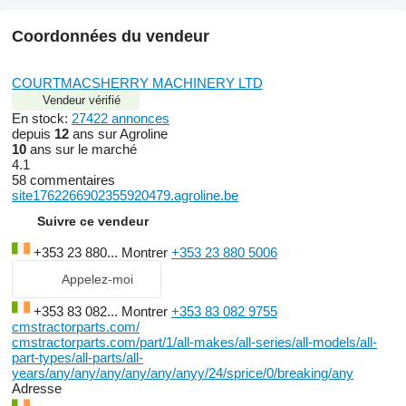
Coordonnées du vendeur
COURTMACSHERRY MACHINERY LTD
Vendeur vérifié
En stock:
27422 annonces
depuis
12
ans sur Agroline
10
ans sur le marché
4.1
58 commentaires
site1762266902355920479.agroline.be
Suivre ce vendeur
+353 23 880...
Montrer
+353 23 880 5006
Appelez-moi
+353 83 082...
Montrer
+353 83 082 9755
cmstractorparts.com/
cmstractorparts.com/part/1/all-makes/all-series/all-models/all-
part-types/all-parts/all-
years/any/any/any/any/any/anyy/24/sprice/0/breaking/any
Adresse