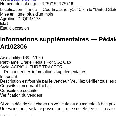
Numéro de catalogue:
R75715, R75716
Localisation:
Irlande
Courtmacsherry
5640 km to "United Sta
Mise en ligne:
plus d'un mois
Agroline ID:
QR48178
État
État:
d'occasion
Informations supplémentaires — Pédale
Ar102306
Availability: 18/05/2026
PartName: Brake Pedals For SG2 Cab
Style: AGRICULTURE TRACTOR
Demander des informations supplémentaires
Important
Description est fournie par le vendeur. Veuillez vérifier tous le
Conseils concernant l'achat
Conseils de sécurité
Vérification du vendeur
Si vous décidez d'acheter un véhicule ou du matériel à bas pri
Un escroc peut se faire passer pour une société réelle. En cas 