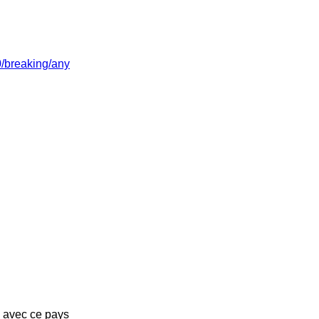
/0/breaking/any
s avec ce pays