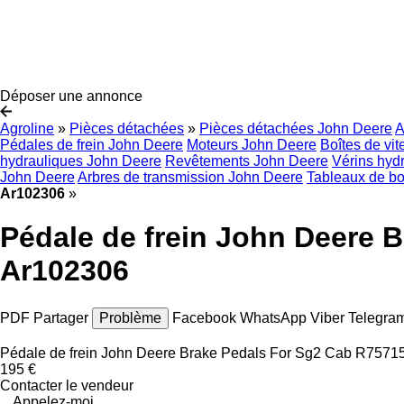
Déposer une annonce
Agroline
»
Pièces détachées
»
Pièces détachées John Deere
Pédales de frein John Deere
Moteurs John Deere
Boîtes de vi
hydrauliques John Deere
Revêtements John Deere
Vérins hyd
John Deere
Arbres de transmission John Deere
Tableaux de b
Ar102306
»
Pédale de frein John Deere 
Ar102306
PDF
Partager
Problème
Facebook
WhatsApp
Viber
Telegra
Pédale de frein John Deere Brake Pedals For Sg2 Cab R7571
195 €
Contacter le vendeur
Appelez-moi