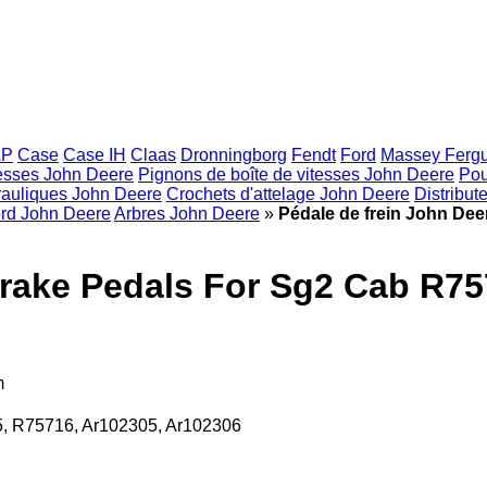
AP
Case
Case IH
Claas
Dronningborg
Fendt
Ford
Massey Ferg
tesses John Deere
Pignons de boîte de vitesses John Deere
Pou
rauliques John Deere
Crochets d'attelage John Deere
Distribut
ord John Deere
Arbres John Deere
»
Pédale de frein John De
Brake Pedals For Sg2 Cab R75
m
5, R75716, Ar102305, Ar102306