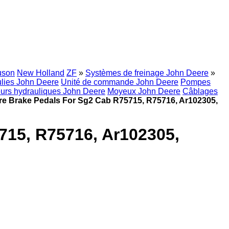
uson
New Holland
ZF
»
Systèmes de freinage John Deere
»
lies John Deere
Unité de commande John Deere
Pompes
eurs hydrauliques John Deere
Moyeux John Deere
Câblages
ere Brake Pedals For Sg2 Cab R75715, R75716, Ar102305,
715, R75716, Ar102305,