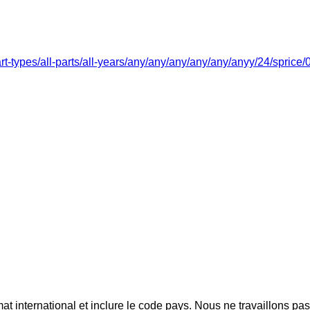
art-types/all-parts/all-years/any/any/any/any/any/anyy/24/sprice
mat international et inclure le code pays.
Nous ne travaillons pa