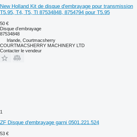
New Holland Kit de disque d'embrayage pour transmission
T5.95, T4, T5, Tl 87534848, 8754794 pour T5.95
50 €
Disque d'embrayage
87534848
Irlande, Courtmacsherry
COURTMACSHERRY MACHINERY LTD
Contacter le vendeur
1
ZF Disque d'embrayage garni 0501.221.524
53 €