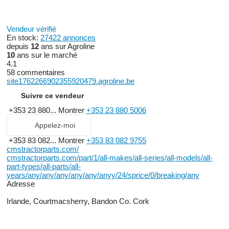
Vendeur vérifié
En stock:
27422 annonces
depuis
12
ans sur Agroline
10
ans sur le marché
4.1
58 commentaires
site1762266902355920479.agroline.be
Suivre ce vendeur
+353 23 880...
Montrer
+353 23 880 5006
Appelez-moi
+353 83 082...
Montrer
+353 83 082 9755
cmstractorparts.com/
cmstractorparts.com/part/1/all-makes/all-series/all-models/all-
part-types/all-parts/all-
years/any/any/any/any/any/anyy/24/sprice/0/breaking/any
Adresse
Irlande, Courtmacsherry, Bandon Co. Cork