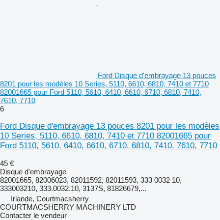
Ford Disque d'embrayage 13 pouces
8201 pour les modèles 10 Series, 5110, 6610, 6810, 7410 et 7710
82001665 pour Ford 5110, 5610, 6410, 6610, 6710, 6810, 7410,
7610, 7710
6
Ford Disque d'embrayage 13 pouces 8201 pour les modèles
10 Series, 5110, 6610, 6810, 7410 et 7710 82001665 pour
Ford 5110, 5610, 6410, 6610, 6710, 6810, 7410, 7610, 7710
45 €
Disque d'embrayage
82001665, 82006023, 82011592, 82011593, 333 0032 10,
333003210, 333.0032.10, 3137S, 81826679,...
Irlande, Courtmacsherry
COURTMACSHERRY MACHINERY LTD
Contacter le vendeur