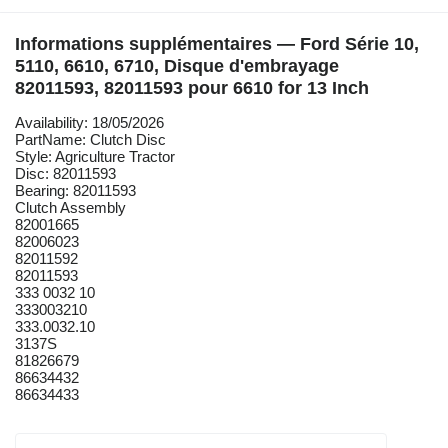
Informations supplémentaires — Ford Série 10,
5110, 6610, 6710, Disque d'embrayage
82011593, 82011593 pour 6610 for 13 Inch
Availability: 18/05/2026
PartName: Clutch Disc
Style: Agriculture Tractor
Disc: 82011593
Bearing: 82011593
Clutch Assembly
82001665
82006023
82011592
82011593
333 0032 10
333003210
333.0032.10
3137S
81826679
86634432
86634433