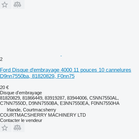
2
Ford Disque d'embrayage 4000 11 pouces 10 cannelures
D9nn7550ba, 81820829, F0nn75
20 €
Disque d'embrayage
81820829, 81866449, 83919287, 83944006, C5NN7550AL,
C7NN7550D, D9NN7550BA, E3NN7550EA, F0NN7550HA
Irlande, Courtmacsherry
COURTMACSHERRY MACHINERY LTD
Contacter le vendeur