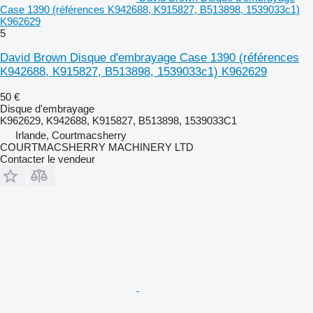
Case 1390 (références K942688, K915827, B513898, 1539033c1)
K962629
5
David Brown Disque d'embrayage Case 1390 (références
K942688, K915827, B513898, 1539033c1) K962629
50 €
Disque d'embrayage
K962629, K942688, K915827, B513898, 1539033C1
Irlande, Courtmacsherry
COURTMACSHERRY MACHINERY LTD
Contacter le vendeur