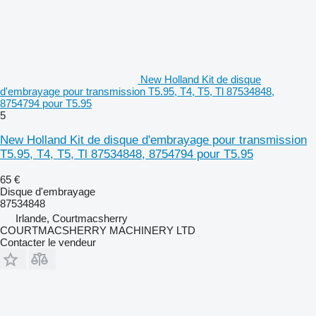
New Holland Kit de disque
d'embrayage pour transmission T5.95, T4, T5, Tl 87534848,
8754794 pour T5.95
5
New Holland Kit de disque d'embrayage pour transmission
T5.95, T4, T5, Tl 87534848, 8754794 pour T5.95
65 €
Disque d'embrayage
87534848
Irlande, Courtmacsherry
COURTMACSHERRY MACHINERY LTD
Contacter le vendeur