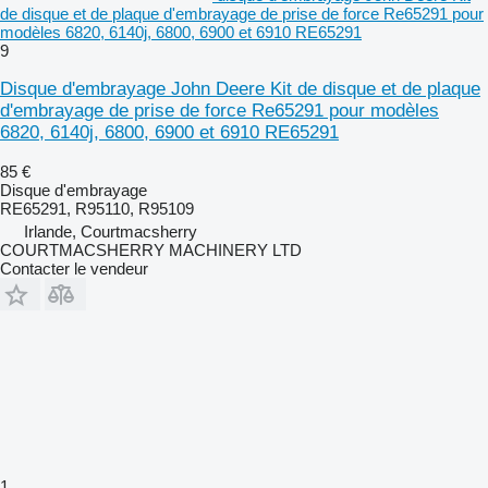
de disque et de plaque d'embrayage de prise de force Re65291 pour
modèles 6820, 6140j, 6800, 6900 et 6910 RE65291
9
Disque d'embrayage John Deere Kit de disque et de plaque
d'embrayage de prise de force Re65291 pour modèles
6820, 6140j, 6800, 6900 et 6910 RE65291
85 €
Disque d'embrayage
RE65291, R95110, R95109
Irlande, Courtmacsherry
COURTMACSHERRY MACHINERY LTD
Contacter le vendeur
1