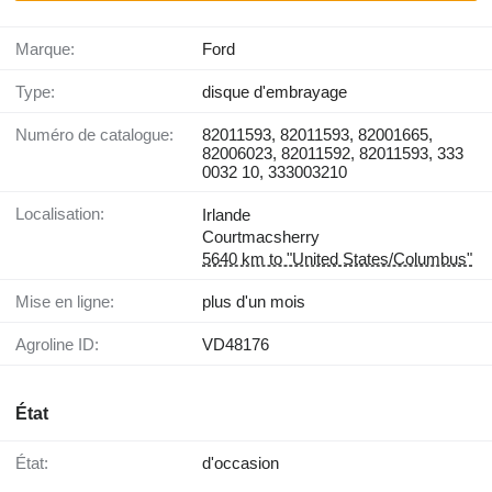
Marque:
Ford
Type:
disque d'embrayage
Numéro de catalogue:
82011593, 82011593, 82001665,
82006023, 82011592, 82011593, 333
0032 10, 333003210
Localisation:
Irlande
Courtmacsherry
5640 km to "United States/Columbus"
Mise en ligne:
plus d'un mois
Agroline ID:
VD48176
État
État:
d'occasion