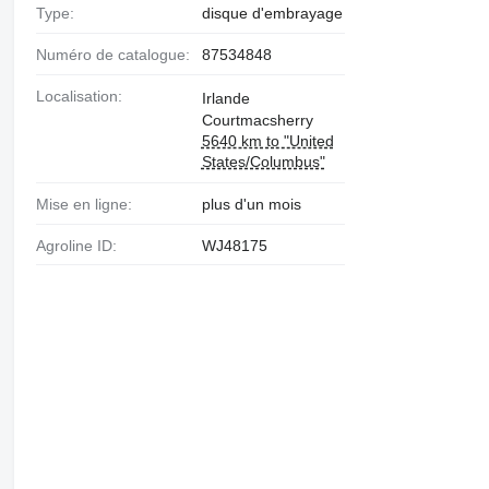
Type:
disque d'embrayage
Numéro de catalogue:
87534848
Localisation:
Irlande
Courtmacsherry
5640 km to "United
States/Columbus"
Mise en ligne:
plus d'un mois
Agroline ID:
WJ48175