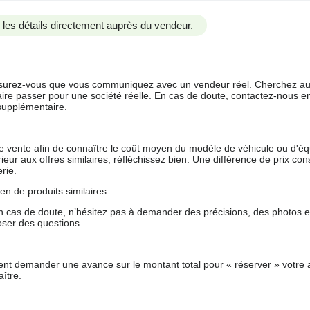
us les détails directement auprès du vendeur.
 assurez-vous que vous communiquez avec un vendeur réel. Cherchez au
aire passer pour une société réelle. En cas de doute, contactez-nous en 
supplémentaire.
 de vente afin de connaître le coût moyen du modèle de véhicule ou d'
férieur aux offres similaires, réfléchissez bien. Une différence de prix co
rie.
en de produits similaires.
 cas de doute, n’hésitez pas à demander des précisions, des photos 
oser des questions.
nt demander une avance sur le montant total pour « réserver » votre a
ître.