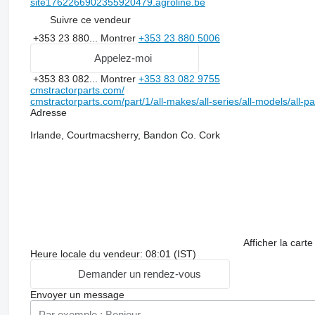
site1762266902355920479.agroline.be
Suivre ce vendeur
+353 23 880...
Montrer
+353 23 880 5006
Appelez-moi
+353 83 082...
Montrer
+353 83 082 9755
cmstractorparts.com/
cmstractorparts.com/part/1/all-makes/all-series/all-models/all-p
Adresse
Irlande, Courtmacsherry, Bandon Co. Cork
Afficher la carte
Heure locale du vendeur: 08:01 (IST)
Demander un rendez-vous
Envoyer un message