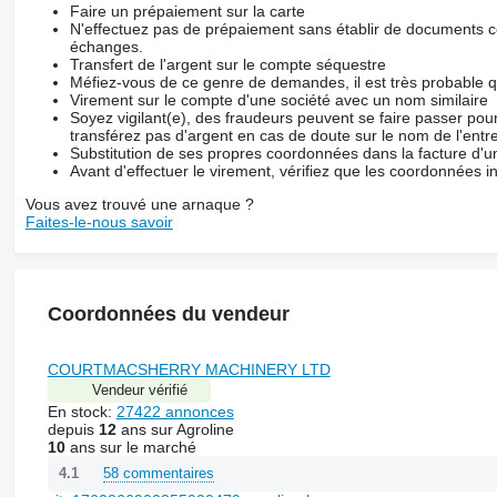
Faire un prépaiement sur la carte
N'effectuez pas de prépaiement sans établir de documents co
échanges.
Transfert de l'argent sur le compte séquestre
Méfiez-vous de ce genre de demandes, il est très probable 
Virement sur le compte d'une société avec un nom similaire
Soyez vigilant(e), des fraudeurs peuvent se faire passer po
transférez pas d'argent en cas de doute sur le nom de l'entre
Substitution de ses propres coordonnées dans la facture d'un
Avant d'effectuer le virement, vérifiez que les coordonnées i
Vous avez trouvé une arnaque ?
Faites-le-nous savoir
Coordonnées du vendeur
COURTMACSHERRY MACHINERY LTD
Vendeur vérifié
En stock:
27422 annonces
depuis
12
ans sur Agroline
10
ans sur le marché
58 commentaires
4.1