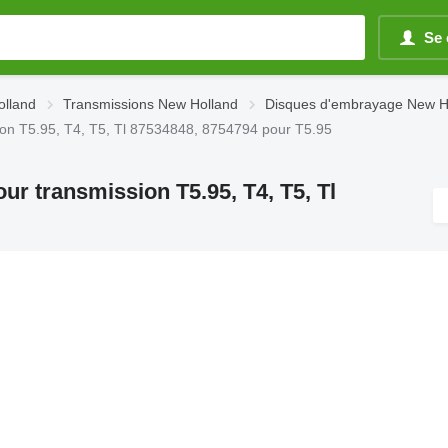
Se 
olland
Transmissions New Holland
Disques d'embrayage New H
ion T5.95, T4, T5, Tl 87534848, 8754794 pour T5.95
r transmission T5.95, T4, T5, Tl