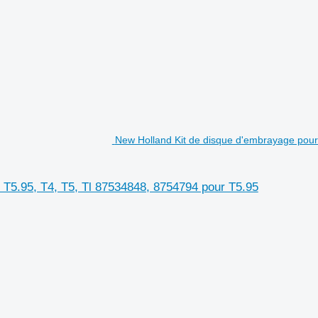
New Holland Kit de disque d'embrayage pour
 T5.95, T4, T5, Tl 87534848, 8754794 pour T5.95