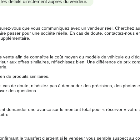
us les détails directement auprès du vendeur.
 assurez-vous que vous communiquez avec un vendeur réel. Cherchez au
aire passer pour une société réelle. En cas de doute, contactez-nous en 
supplémentaire.
 de vente afin de connaître le coût moyen du modèle de véhicule ou d'
férieur aux offres similaires, réfléchissez bien. Une différence de prix co
rie.
en de produits similaires.
 cas de doute, n’hésitez pas à demander des précisions, des photos 
oser des questions.
nt demander une avance sur le montant total pour « réserver » votre a
ître.
nfirmant le transfert d'argent si le vendeur vous semble suspect au c