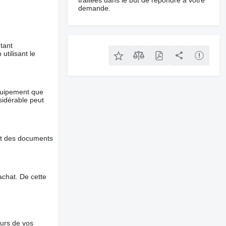
traitées dans le but de répondre à votre
demande.
tant
utilisant le
équipement que
nsidérable peut
et des documents
chat. De cette
ours de vos