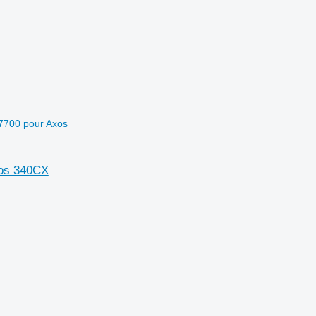
n 7700 pour Axos
xos 340CX