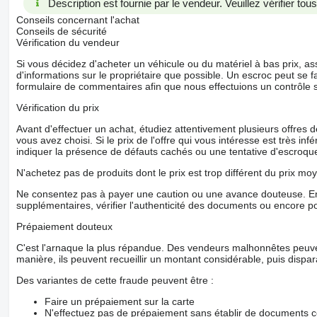
Description est fournie par le vendeur. Veuillez vérifier to
Conseils concernant l'achat
Conseils de sécurité
Vérification du vendeur
Si vous décidez d'acheter un véhicule ou du matériel à bas prix,
d'informations sur le propriétaire que possible. Un escroc peut se f
formulaire de commentaires afin que nous effectuions un contrôle 
Vérification du prix
Avant d'effectuer un achat, étudiez attentivement plusieurs offres
vous avez choisi. Si le prix de l'offre qui vous intéresse est très in
indiquer la présence de défauts cachés ou une tentative d'escroque
N'achetez pas de produits dont le prix est trop différent du prix moy
Ne consentez pas à payer une caution ou une avance douteuse. En
supplémentaires, vérifier l'authenticité des documents ou encore p
Prépaiement douteux
C'est l'arnaque la plus répandue. Des vendeurs malhonnêtes peuve
manière, ils peuvent recueillir un montant considérable, puis dispara
Des variantes de cette fraude peuvent être :
Faire un prépaiement sur la carte
N'effectuez pas de prépaiement sans établir de documents co