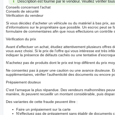
Description est fournie par le vendeur. Veuillez vérifier to
Conseils concernant l'achat
Conseils de sécurité
Vérification du vendeur
Si vous décidez d'acheter un véhicule ou du matériel à bas prix,
d'informations sur le propriétaire que possible. Un escroc peut se f
formulaire de commentaires afin que nous effectuions un contrôle 
Vérification du prix
Avant d'effectuer un achat, étudiez attentivement plusieurs offres
vous avez choisi. Si le prix de l'offre qui vous intéresse est très in
indiquer la présence de défauts cachés ou une tentative d'escroque
N'achetez pas de produits dont le prix est trop différent du prix moy
Ne consentez pas à payer une caution ou une avance douteuse. En
supplémentaires, vérifier l'authenticité des documents ou encore p
Prépaiement douteux
C'est l'arnaque la plus répandue. Des vendeurs malhonnêtes peuve
manière, ils peuvent recueillir un montant considérable, puis dispara
Des variantes de cette fraude peuvent être :
Faire un prépaiement sur la carte
N'effectuez pas de prépaiement sans établir de documents co