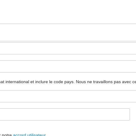
mat international et inclure le code pays.
Nous ne travaillons pas avec c
t notre
accord utilisateur
.