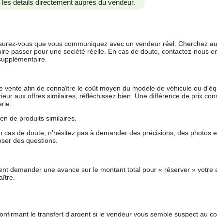
us les détails directement auprès du vendeur.
 assurez-vous que vous communiquez avec un vendeur réel. Cherchez au
aire passer pour une société réelle. En cas de doute, contactez-nous en 
supplémentaire.
 de vente afin de connaître le coût moyen du modèle de véhicule ou d'
férieur aux offres similaires, réfléchissez bien. Une différence de prix co
rie.
en de produits similaires.
 cas de doute, n’hésitez pas à demander des précisions, des photos 
oser des questions.
nt demander une avance sur le montant total pour « réserver » votre a
ître.
nfirmant le transfert d'argent si le vendeur vous semble suspect au c