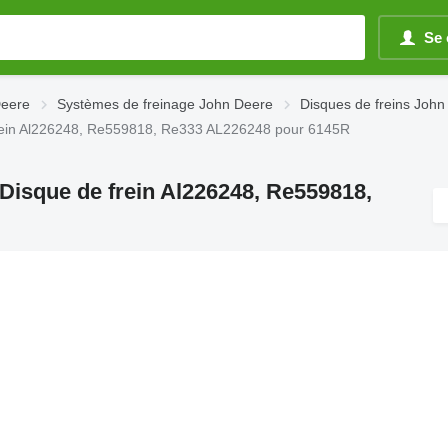
Se 
Deere
Systèmes de freinage John Deere
Disques de freins John
 frein Al226248, Re559818, Re333 AL226248 pour 6145R
 Disque de frein Al226248, Re559818,