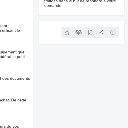
traitées dans le but de répondre à votre
demande.
tant
utilisant le
équipement que
nsidérable peut
et des documents
chat. De cette
ours de vos