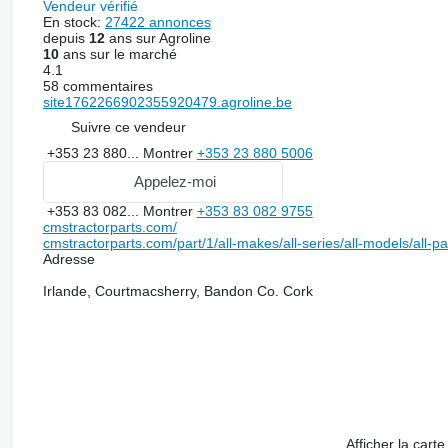
Vendeur vérifié
En stock:
27422 annonces
depuis
12
ans sur Agroline
10
ans sur le marché
4.1
58 commentaires
site1762266902355920479.agroline.be
Suivre ce vendeur
+353 23 880...
Montrer
+353 23 880 5006
Appelez-moi
+353 83 082...
Montrer
+353 83 082 9755
cmstractorparts.com/
cmstractorparts.com/part/1/all-makes/all-series/all-models/all-p
Adresse
Irlande, Courtmacsherry, Bandon Co. Cork
Afficher la carte