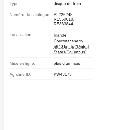
Type:
disque de frein
Numéro de catalogue:
AL226248,
RE559818,
RE333844
Localisation:
Irlande
Courtmacsherry
5640 km to "United
States/Columbus"
Mise en ligne:
plus d'un mois
Agroline ID:
KW48178