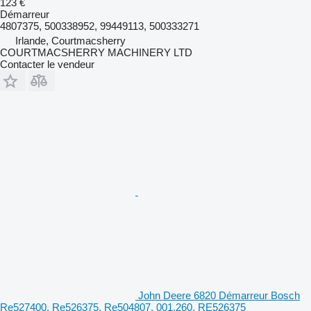
123 €
Démarreur
4807375, 500338952, 99449113, 500333271
Irlande, Courtmacsherry
COURTMACSHERRY MACHINERY LTD
Contacter le vendeur
John Deere 6820 Démarreur Bosch
Re527400, Re526375, Re504807, 001.260. RE526375