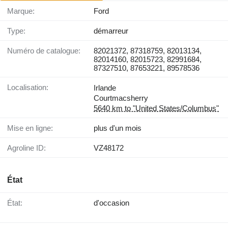
Marque:
Ford
Type:
démarreur
Numéro de catalogue:
82021372, 87318759, 82013134,
82014160, 82015723, 82991684,
87327510, 87653221, 89578536
Localisation:
Irlande
Courtmacsherry
5640 km to "United States/Columbus"
Mise en ligne:
plus d'un mois
Agroline ID:
VZ48172
État
État:
d'occasion