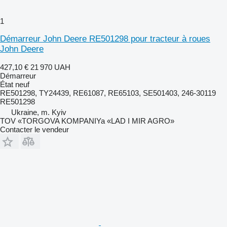
1
Démarreur John Deere RE501298 pour tracteur à roues
John Deere
427,10 €
21 970 UAH
Démarreur
État
neuf
RE501298, TY24439, RE61087, RE65103, SE501403, 246-30119
RE501298
Ukraine, m. Kyiv
TOV «TORGOVA KOMPANIYa «LAD I MIR AGRO»
Contacter le vendeur