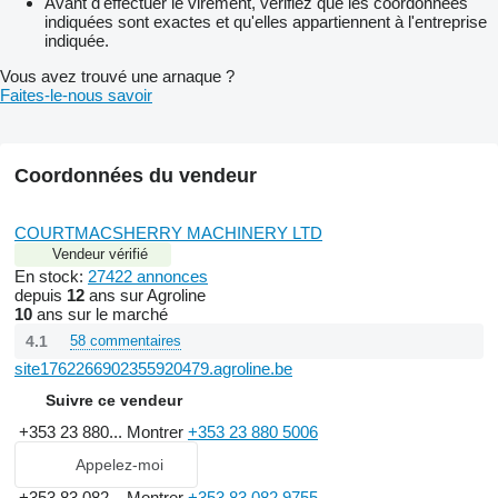
Avant d'effectuer le virement, vérifiez que les coordonnées
indiquées sont exactes et qu'elles appartiennent à l'entreprise
indiquée.
Vous avez trouvé une arnaque ?
Faites-le-nous savoir
Coordonnées du vendeur
COURTMACSHERRY MACHINERY LTD
Vendeur vérifié
En stock:
27422 annonces
depuis
12
ans sur Agroline
10
ans sur le marché
4.1
58 commentaires
site1762266902355920479.agroline.be
Suivre ce vendeur
+353 23 880...
Montrer
+353 23 880 5006
Appelez-moi
+353 83 082...
Montrer
+353 83 082 9755