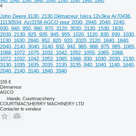
940, 1040, 1140, 1640, 2040, 2140, 3140, 1840, 3340
4
John Deere 3130, 2130 Démarreur Iskra 12v3kw Ar70436,
11130534, Azj3158 AGCO pour 2030, 2940, 2040, 2240,
930, 940, 950, 960, 970, 3120, 3030, 3130, 1530, 1830,
2030, 2130, 925, 935, 945, 955, 1020, 1120, 830, 930, 1030,
1130, 1630, 2840, 952, 820, 920, 2020, 2120, 1640, 1840,
2040, 2140, 3040, 3140, 932, 942, 965, 968, 975, 985, 1065,
1068, 1072, 1075, 1032, 1042, 1052, 1055, 1065, 1068,
1072, 1032, 1042, 1052, 1065, 1068, 930, 1030, 2030, 2130,
3130, 1035, 1635, 2035, 2135, 3135, 940, 1040, 1140, 1640,
2040, 2140, 3140, 1840, 3340
155 €
Démarreur
AGCO
Irlande, Courtmacsherry
COURTMACSHERRY MACHINERY LTD
Contacter le vendeur