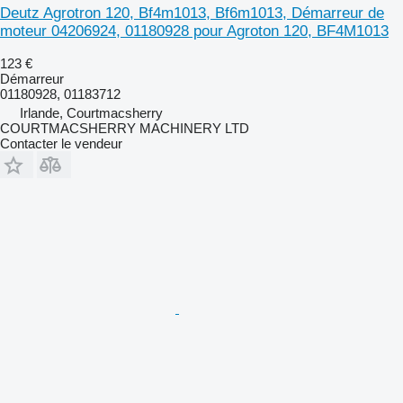
Deutz Agrotron 120, Bf4m1013, Bf6m1013, Démarreur de
moteur 04206924, 01180928 pour Agroton 120, BF4M1013
123 €
Démarreur
01180928, 01183712
Irlande, Courtmacsherry
COURTMACSHERRY MACHINERY LTD
Contacter le vendeur