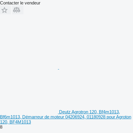
Contacter le vendeur
Deutz Agrotron 120, Bf4m1013,
Bf6m1013, Démarreur de moteur 04206924, 01180928 pour Agroton
120, BF4M1013
8