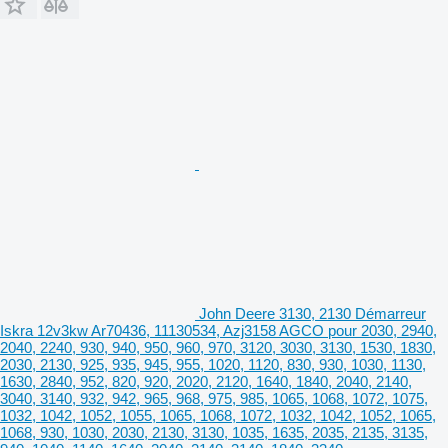
John Deere 3130, 2130 Démarreur
Iskra 12v3kw Ar70436, 11130534, Azj3158 AGCO pour 2030, 2940,
2040, 2240, 930, 940, 950, 960, 970, 3120, 3030, 3130, 1530, 1830,
2030, 2130, 925, 935, 945, 955, 1020, 1120, 830, 930, 1030, 1130,
1630, 2840, 952, 820, 920, 2020, 2120, 1640, 1840, 2040, 2140,
3040, 3140, 932, 942, 965, 968, 975, 985, 1065, 1068, 1072, 1075,
1032, 1042, 1052, 1055, 1065, 1068, 1072, 1032, 1042, 1052, 1065,
1068, 930, 1030, 2030, 2130, 3130, 1035, 1635, 2035, 2135, 3135,