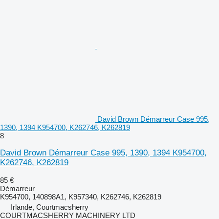
David Brown Démarreur Case 995,
1390, 1394 K954700, K262746, K262819
8
David Brown Démarreur Case 995, 1390, 1394 K954700,
K262746, K262819
85 €
Démarreur
K954700, 140898A1, K957340, K262746, K262819
Irlande, Courtmacsherry
COURTMACSHERRY MACHINERY LTD