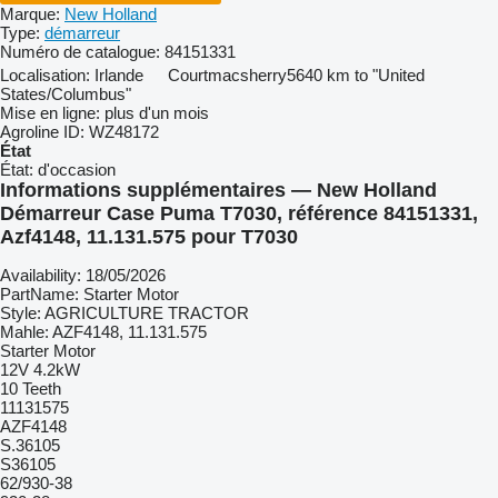
Marque:
New Holland
Type:
démarreur
Numéro de catalogue:
84151331
Localisation:
Irlande
Courtmacsherry
5640 km to "United
States/Columbus"
Mise en ligne:
plus d'un mois
Agroline ID:
WZ48172
État
État:
d'occasion
Informations supplémentaires — New Holland
Démarreur Case Puma T7030, référence 84151331,
Azf4148, 11.131.575 pour T7030
Availability: 18/05/2026
PartName: Starter Motor
Style: AGRICULTURE TRACTOR
Mahle: AZF4148, 11.131.575
Starter Motor
12V 4.2kW
10 Teeth
11131575
AZF4148
S.36105
S36105
62/930-38