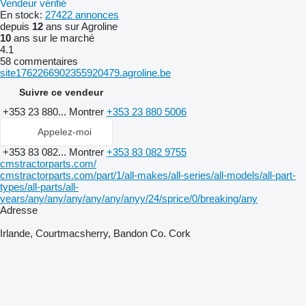
Vendeur vérifié
En stock:
27422 annonces
depuis
12
ans sur Agroline
10
ans sur le marché
4.1
58 commentaires
site1762266902355920479.agroline.be
Suivre ce vendeur
+353 23 880...
Montrer
+353 23 880 5006
Appelez-moi
+353 83 082...
Montrer
+353 83 082 9755
cmstractorparts.com/
cmstractorparts.com/part/1/all-makes/all-series/all-models/all-part-
types/all-parts/all-
years/any/any/any/any/any/anyy/24/sprice/0/breaking/any
Adresse
Irlande, Courtmacsherry, Bandon Co. Cork