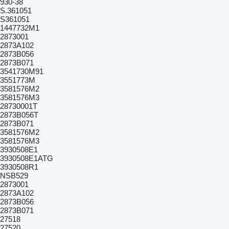
930-38
S.361051
S361051
1447732M1
2873001
2873A102
2873B056
2873B071
3541730M91
3551773M
3581576M2
3581576M3
28730001T
2873B056T
2873B071
3581576M2
3581576M3
3930508E1
3930508E1ATG
3930508R1
NSB529
2873001
2873A102
2873B056
2873B071
27518
27520