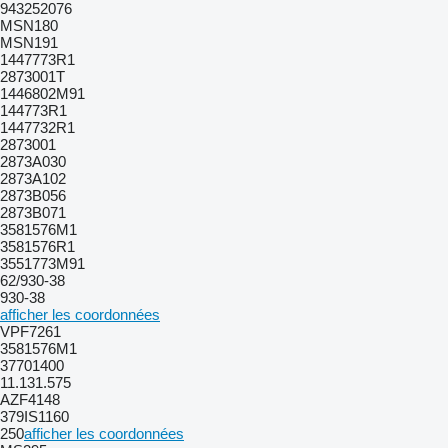
943252076
MSN180
MSN191
1447773R1
2873001T
1446802M91
144773R1
1447732R1
2873001
2873A030
2873A102
2873B056
2873B071
3581576M1
3581576R1
3551773M91
62/930-38
930-38
afficher les coordonnées
VPF7261
3581576M1
37701400
11.131.575
AZF4148
379IS1160
250
afficher les coordonnées