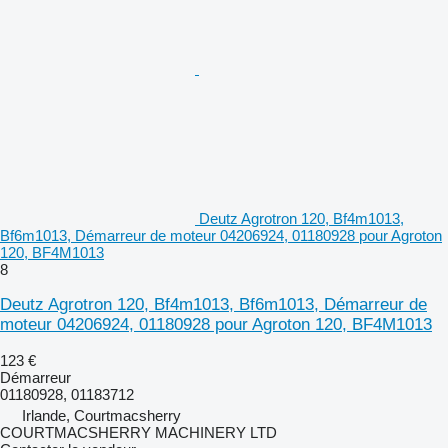
Deutz Agrotron 120, Bf4m1013,
Bf6m1013, Démarreur de moteur 04206924, 01180928 pour Agroton
120, BF4M1013
8
Deutz Agrotron 120, Bf4m1013, Bf6m1013, Démarreur de
moteur 04206924, 01180928 pour Agroton 120, BF4M1013
123 €
Démarreur
01180928, 01183712
Irlande, Courtmacsherry
COURTMACSHERRY MACHINERY LTD