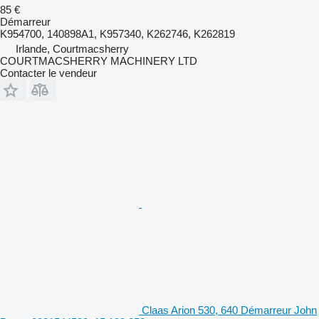
85 €
Démarreur
K954700, 140898A1, K957340, K262746, K262819
Irlande, Courtmacsherry
COURTMACSHERRY MACHINERY LTD
Contacter le vendeur
Claas Arion 530, 640 Démarreur John