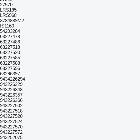
27570
LRS195
LRS968
3784889M2
IS1160
54293284
63227478
63227486
63227518
63227520
63227585
63227588
63227596
63296397
9434226294
943226329
943226348
943226357
943226366
943227502
943227518
943227520
943227524
943227570
943227572
943252075