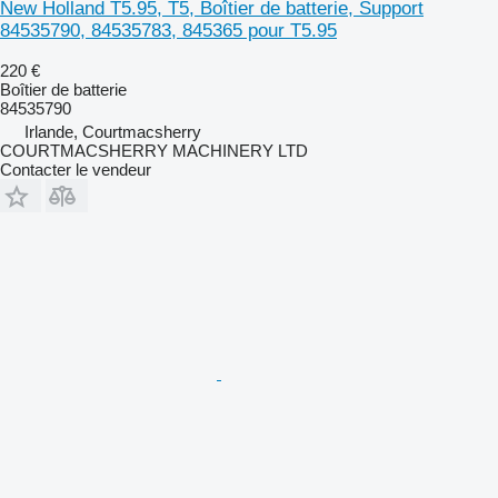
New Holland T5.95, T5, Boîtier de batterie, Support
84535790, 84535783, 845365 pour T5.95
220 €
Boîtier de batterie
84535790
Irlande, Courtmacsherry
COURTMACSHERRY MACHINERY LTD
Contacter le vendeur