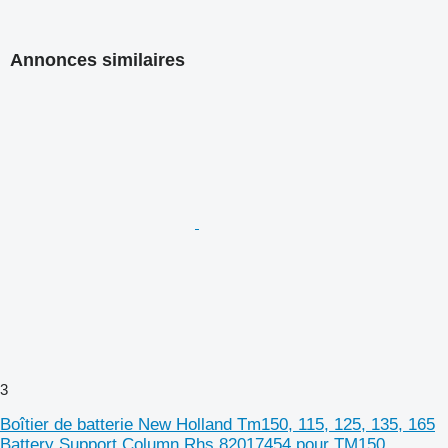
Annonces similaires
3
Boîtier de batterie New Holland Tm150, 115, 125, 135, 165
Battery Support Column Rhs 82017454 pour TM150