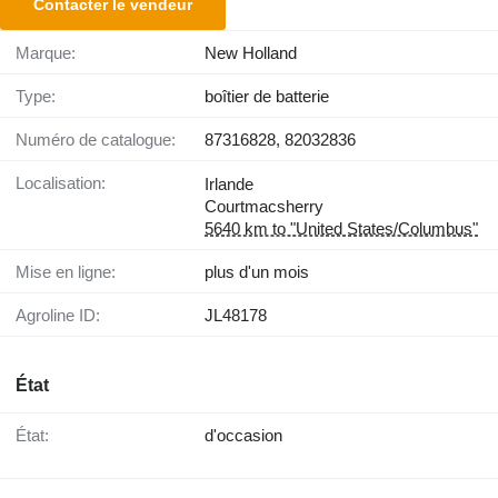
Contacter le vendeur
Marque:
New Holland
Type:
boîtier de batterie
Numéro de catalogue:
87316828, 82032836
Localisation:
Irlande
Courtmacsherry
5640 km to "United States/Columbus"
Mise en ligne:
plus d'un mois
Agroline ID:
JL48178
État
État:
d'occasion