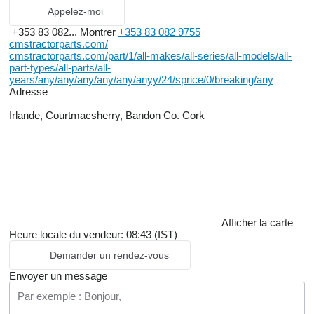
Appelez-moi
+353 83 082...
Montrer
+353 83 082 9755
cmstractorparts.com/
cmstractorparts.com/part/1/all-makes/all-series/all-models/all-
part-types/all-parts/all-
years/any/any/any/any/any/anyy/24/sprice/0/breaking/any
Adresse
Irlande, Courtmacsherry, Bandon Co. Cork
Afficher la carte
Heure locale du vendeur: 08:43 (IST)
Demander un rendez-vous
Envoyer un message