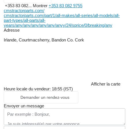
+353 83 082...
Montrer
+353 83 082 9755
cmstractorparts.com/
cmstractorparts.com/part/1/all-makes/all-series/all-models/all-
part-types/all-parts/all-
years/any/any/any/any/any/anyy/24/sprice/0/breaking/any
Adresse
Irlande, Courtmacsherry, Bandon Co. Cork
Afficher la carte
Heure locale du vendeur: 18:55 (IST)
Demander un rendez-vous
Envoyer un message