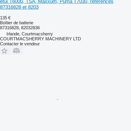
étui T6000, TSA, Maxxum, Puma T7030, références
87316828 et 8203
135 €
Boîtier de batterie
87316828, 82032836
Irlande, Courtmacsherry
COURTMACSHERRY MACHINERY LTD
Contacter le vendeur