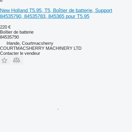
6
New Holland T5.95, T5, Boîtier de batterie, Support
84535790, 84535783, 845365 pour T5.95
220 €
Boîtier de batterie
84535790
Irlande, Courtmacsherry
COURTMACSHERRY MACHINERY LTD
Contacter le vendeur