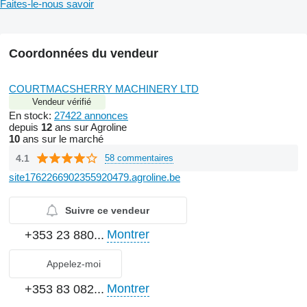
Faites-le-nous savoir
Coordonnées du vendeur
COURTMACSHERRY MACHINERY LTD
Vendeur vérifié
En stock:
27422 annonces
depuis
12
ans sur Agroline
10
ans sur le marché
4.1
58 commentaires
site1762266902355920479.agroline.be
Suivre ce vendeur
Montrer
+353 23 880...
Appelez-moi
Montrer
+353 83 082...