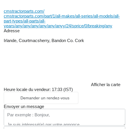
cmstractorparts.com/
cmstractorparts.com/part/1/all-makes/all-series/all-models/all-
part-types/all-parts/all-
years/any/any/any/any/any/anyy/24/sprice/0/breaking/any
Adresse
Irlande, Courtmacsherry, Bandon Co. Cork
Afficher la carte
Heure locale du vendeur: 17:33 (IST)
Demander un rendez-vous
Envoyer un message