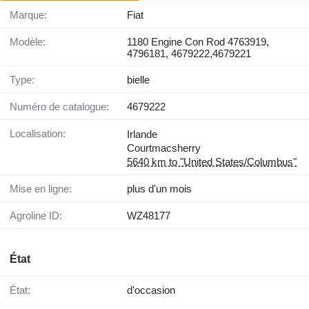
Marque:
Fiat
Modèle:
1180 Engine Con Rod 4763919,
4796181, 4679222,4679221
Type:
bielle
Numéro de catalogue:
4679222
Localisation:
Irlande
Courtmacsherry
5640 km to "United States/Columbus"
Mise en ligne:
plus d'un mois
Agroline ID:
WZ48177
État
État:
d'occasion