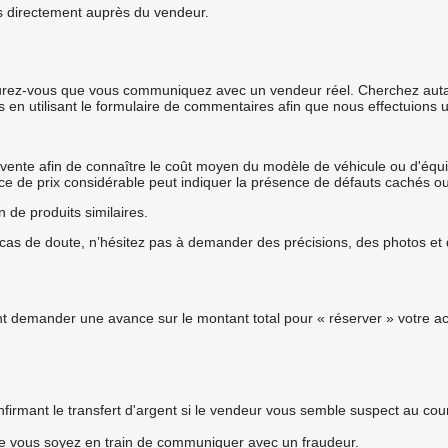
ails directement auprès du vendeur.
surez-vous que vous communiquez avec un vendeur réel. Cherchez autant
s en utilisant le formulaire de commentaires afin que nous effectuions 
 vente afin de connaître le coût moyen du modèle de véhicule ou d'équip
rence de prix considérable peut indiquer la présence de défauts cachés o
n de produits similaires.
s de doute, n’hésitez pas à demander des précisions, des photos et de
demander une avance sur le montant total pour « réserver » votre acha
firmant le transfert d'argent si le vendeur vous semble suspect au co
ue vous soyez en train de communiquer avec un fraudeur.