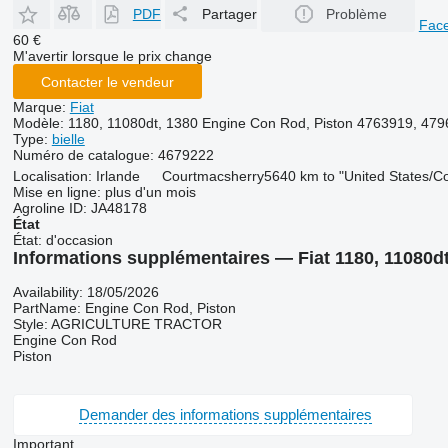
PDF
Partager
Problème
Fac
60 €
M'avertir lorsque le prix change
Contacter le vendeur
Marque:
Fiat
Modèle:
1180, 11080dt, 1380 Engine Con Rod, Piston 4763919, 479
Type:
bielle
Numéro de catalogue:
4679222
Localisation:
Irlande
Courtmacsherry
5640 km to "United States/C
Mise en ligne:
plus d'un mois
Agroline ID:
JA48178
État
État:
d'occasion
Informations supplémentaires — Fiat 1180, 11080dt
Availability: 18/05/2026
PartName: Engine Con Rod, Piston
Style: AGRICULTURE TRACTOR
Engine Con Rod
Piston
Demander des informations supplémentaires
Important