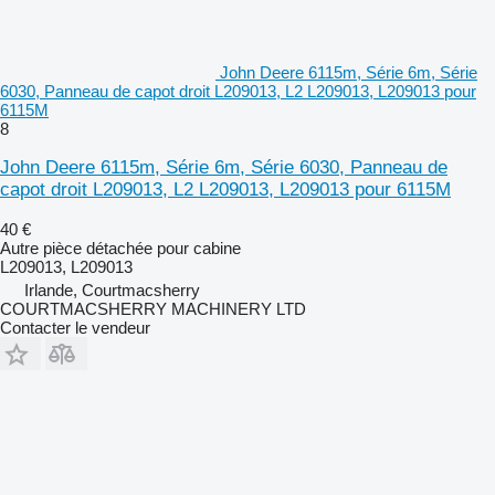
John Deere 6115m, Série 6m, Série
6030, Panneau de capot droit L209013, L2 L209013, L209013 pour
6115M
8
John Deere 6115m, Série 6m, Série 6030, Panneau de
capot droit L209013, L2 L209013, L209013 pour 6115M
40 €
Autre pièce détachée pour cabine
L209013, L209013
Irlande, Courtmacsherry
COURTMACSHERRY MACHINERY LTD
Contacter le vendeur