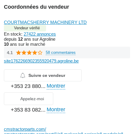
Coordonnées du vendeur
COURTMACSHERRY MACHINERY LTD
Vendeur vérifié
En stock:
27422 annonces
depuis
12
ans sur Agroline
10
ans sur le marché
4.1
58 commentaires
site1762266902355920479.agroline.be
Suivre ce vendeur
Montrer
+353 23 880...
Appelez-moi
Montrer
+353 83 082...
cmstractorparts.com/