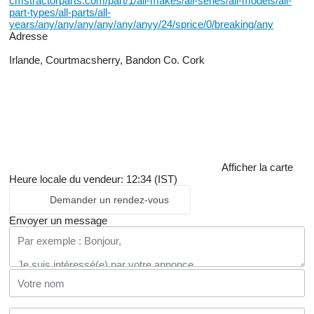
cmstractorparts.com/part/1/all-makes/all-series/all-models/all-
part-types/all-parts/all-
years/any/any/any/any/any/anyy/24/sprice/0/breaking/any
Adresse
Irlande, Courtmacsherry, Bandon Co. Cork
Afficher la carte
Heure locale du vendeur: 12:34 (IST)
Demander un rendez-vous
Envoyer un message