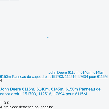
John Deere 6115m, 6140m, 6145m,
6150m Panneau de capot droit L151703, 112516, L7694 pour 6115M
4
John Deere 6115m, 6140m, 6145m, 6150m Panneau de
capot droit L151703, 112516, L7694 pour 6115M
110 €
Autre pièce détachée pour cabine