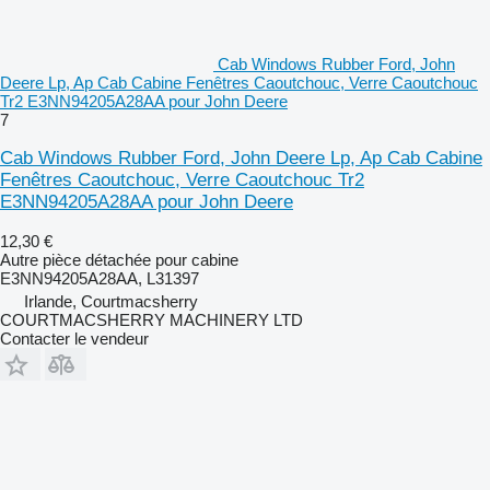
Cab Windows Rubber Ford, John
Deere Lp, Ap Cab Cabine Fenêtres Caoutchouc, Verre Caoutchouc
Tr2 E3NN94205A28AA pour John Deere
7
Cab Windows Rubber Ford, John Deere Lp, Ap Cab Cabine
Fenêtres Caoutchouc, Verre Caoutchouc Tr2
E3NN94205A28AA pour John Deere
12,30 €
Autre pièce détachée pour cabine
E3NN94205A28AA, L31397
Irlande, Courtmacsherry
COURTMACSHERRY MACHINERY LTD
Contacter le vendeur