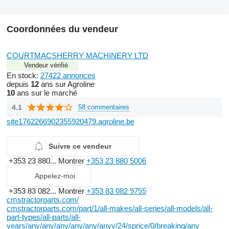
Coordonnées du vendeur
COURTMACSHERRY MACHINERY LTD
Vendeur vérifié
En stock:
27422 annonces
depuis
12
ans sur Agroline
10
ans sur le marché
4.1
58 commentaires
site1762266902355920479.agroline.be
Suivre ce vendeur
+353 23 880...
Montrer
+353 23 880 5006
Appelez-moi
+353 83 082...
Montrer
+353 83 082 9755
cmstractorparts.com/
cmstractorparts.com/part/1/all-makes/all-series/all-models/all-
part-types/all-parts/all-
years/any/any/any/any/any/anyy/24/sprice/0/breaking/any