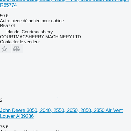
R65774
50 €
Autre pièce détachée pour cabine
R65774
Irlande, Courtmacsherry
COURTMACSHERRY MACHINERY LTD
Contacter le vendeur
2
John Deere 3050, 2040, 2550, 2650, 2850, 2350 Air Vent
Louver Al39286
75 €