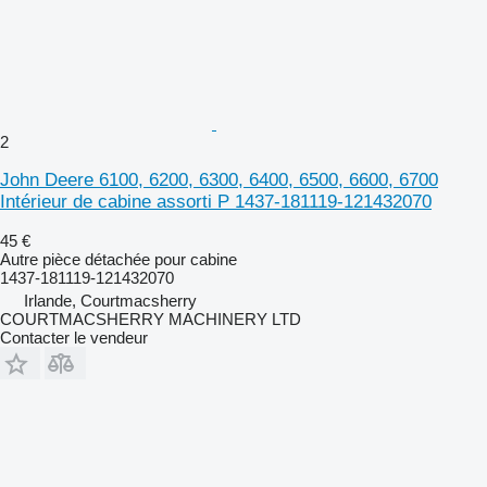
2
John Deere 6100, 6200, 6300, 6400, 6500, 6600, 6700
Intérieur de cabine assorti P 1437-181119-121432070
45 €
Autre pièce détachée pour cabine
1437-181119-121432070
Irlande, Courtmacsherry
COURTMACSHERRY MACHINERY LTD
Contacter le vendeur