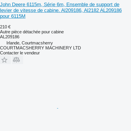
John Deere 6115m, Série 6m, Ensemble de support de
levier de vitesse de cabine. Al209186, Al2182 AL209186
pour 6115M
210 €
Autre pièce détachée pour cabine
AL209186
Irlande, Courtmacsherry
COURTMACSHERRY MACHINERY LTD
Contacter le vendeur