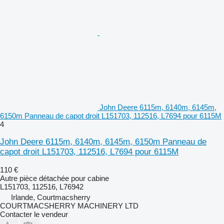
John Deere 6115m, 6140m, 6145m,
6150m Panneau de capot droit L151703, 112516, L7694 pour 6115M
4
John Deere 6115m, 6140m, 6145m, 6150m Panneau de
capot droit L151703, 112516, L7694 pour 6115M
110 €
Autre pièce détachée pour cabine
L151703, 112516, L76942
Irlande, Courtmacsherry
COURTMACSHERRY MACHINERY LTD
Contacter le vendeur