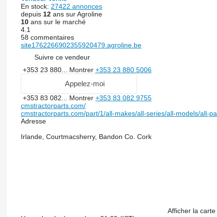
En stock:
27422 annonces
depuis
12
ans sur Agroline
10
ans sur le marché
4.1
58 commentaires
site1762266902355920479.agroline.be
Suivre ce vendeur
+353 23 880...
Montrer
+353 23 880 5006
Appelez-moi
+353 83 082...
Montrer
+353 83 082 9755
cmstractorparts.com/
cmstractorparts.com/part/1/all-makes/all-series/all-models/all-p
Adresse
Irlande, Courtmacsherry, Bandon Co. Cork
Afficher la carte