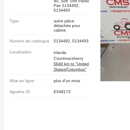
90, Soft Trim Panel
Pair 5134492,
5134493
Type:
autre pièce
détachée pour
cabine
Numéro de catalogue:
5134492, 5134493
Localisation:
Irlande
Courtmacsherry
5640 km to "United
States/Columbus"
Mise en ligne:
plus d'un mois
Agroline ID:
EX48173