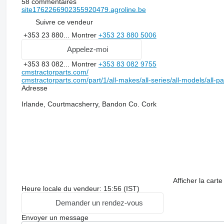
58 commentaires
site1762266902355920479.agroline.be
Suivre ce vendeur
+353 23 880...
Montrer
+353 23 880 5006
Appelez-moi
+353 83 082...
Montrer
+353 83 082 9755
cmstractorparts.com/
cmstractorparts.com/part/1/all-makes/all-series/all-models/all-p
Adresse
Irlande, Courtmacsherry, Bandon Co. Cork
Afficher la carte
Heure locale du vendeur: 15:56 (IST)
Demander un rendez-vous
Envoyer un message