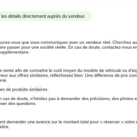
us les détails directement auprès du vendeur.
 assurez-vous que vous communiquez avec un vendeur réel. Cherchez au
aire passer pour une société réelle. En cas de doute, contactez-nous en 
supplémentaire.
 de vente afin de connaître le coût moyen du modèle de véhicule ou d'
férieur aux offres similaires, réfléchissez bien. Une différence de prix co
rie.
en de produits similaires.
 cas de doute, n’hésitez pas à demander des précisions, des photos 
oser des questions.
nt demander une avance sur le montant total pour « réserver » votre a
ître.