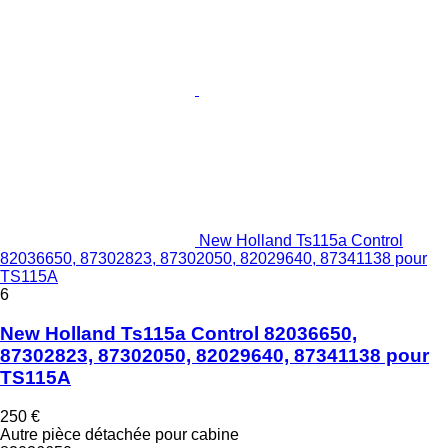
New Holland Ts115a Control
82036650, 87302823, 87302050, 82029640, 87341138 pour
TS115A
6
New Holland Ts115a Control 82036650,
87302823, 87302050, 82029640, 87341138 pour
TS115A
250 €
Autre pièce détachée pour cabine