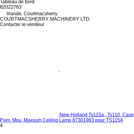
Tableau de bord
82022763
Irlande, Courtmacsherry
COURTMACSHERRY MACHINERY LTD
Contacter le vendeur
New Holland Ts115a , Ts110, Case
Pum, Mxu, Maxxum Ceiling Lamp 87301963 pour TS115A
4