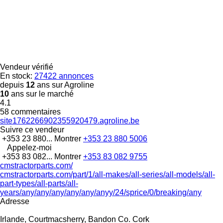
Vendeur vérifié
En stock:
27422 annonces
depuis
12
ans sur Agroline
10
ans sur le marché
4.1
58 commentaires
site1762266902355920479.agroline.be
Suivre ce vendeur
+353 23 880...
Montrer
+353 23 880 5006
Appelez-moi
+353 83 082...
Montrer
+353 83 082 9755
cmstractorparts.com/
cmstractorparts.com/part/1/all-makes/all-series/all-models/all-
part-types/all-parts/all-
years/any/any/any/any/any/anyy/24/sprice/0/breaking/any
Adresse
Irlande, Courtmacsherry, Bandon Co. Cork