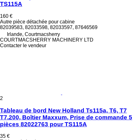
TS115A
160 €
Autre pièce détachée pour cabine
82039583, 82033598, 82033597, 87646569
Irlande, Courtmacsherry
COURTMACSHERRY MACHINERY LTD
Contacter le vendeur
2
Tableau de bord New Holland Ts115a, T6, T7
T7.200, Boîtier Maxxum, Prise de commande 5
pièces 82022763 pour TS115A
35 €