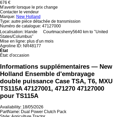
676 €
M'avertir lorsque le prix change
Contacter le vendeur
Marque:
New Holland
Type:
autre pièce détachée de transmission
Numéro de catalogue:
47127000
Localisation:
Irlande
Courtmacsherry
5640 km to "United
States/Columbus"
Mise en ligne:
plus d'un mois
Agroline ID:
NR48177
État
État:
d'occasion
Informations supplémentaires — New
Holland Ensemble d'embrayage
double puissance Case TSA, T6, MXU
TS115A 47127001, 471270 47127000
pour TS115A
Availability: 18/05/2026
PartName: Dual Power Clutch Pack
Style: Agriculture Tractor