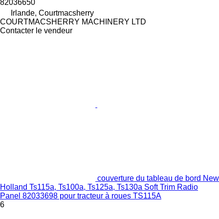
82036650
Irlande, Courtmacsherry
COURTMACSHERRY MACHINERY LTD
Contacter le vendeur
couverture du tableau de bord New
Holland Ts115a, Ts100a, Ts125a, Ts130a Soft Trim Radio
Panel 82033698 pour tracteur à roues TS115A
6