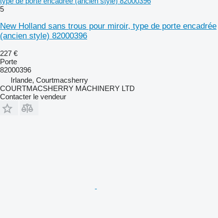
type de porte encadrée (ancien style) 82000396
5
New Holland sans trous pour miroir, type de porte encadrée
(ancien style) 82000396
227 €
Porte
82000396
Irlande, Courtmacsherry
COURTMACSHERRY MACHINERY LTD
Contacter le vendeur