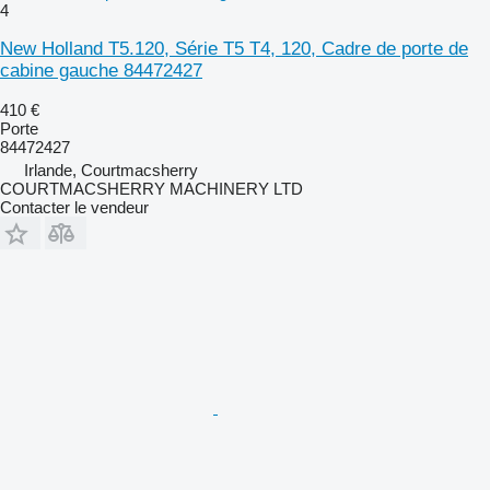
4
New Holland T5.120, Série T5 T4, 120, Cadre de porte de
cabine gauche 84472427
410 €
Porte
84472427
Irlande, Courtmacsherry
COURTMACSHERRY MACHINERY LTD
Contacter le vendeur