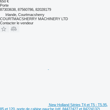
650 €
Porte
87303638, 87560786, 82028179
Irlande, Courtmacsherry
COURTMACSHERRY MACHINERY LTD
Contacter le vendeur
New Holland Séries T4 et T5 : T5.95,
85 et 120, porte de cabine gauche (réf. 84472427 et 84224132)