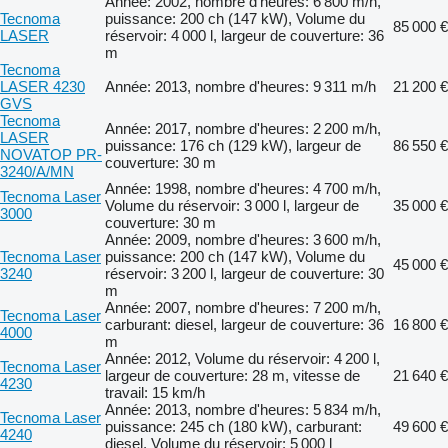
Année: 2002, nombre d'heures: 6 800 m/h,
Tecnoma
puissance: 200 ch (147 kW), Volume du
85 000 €
LASER
réservoir: 4 000 l, largeur de couverture: 36
m
Tecnoma
LASER 4230
Année: 2013, nombre d'heures: 9 311 m/h
21 200 €
GVS
Tecnoma
Année: 2017, nombre d'heures: 2 200 m/h,
LASER
puissance: 176 ch (129 kW), largeur de
86 550 €
NOVATOP PR-
couverture: 30 m
3240/A/MN
Année: 1998, nombre d'heures: 4 700 m/h,
Tecnoma Laser
Volume du réservoir: 3 000 l, largeur de
35 000 €
3000
couverture: 30 m
Année: 2009, nombre d'heures: 3 600 m/h,
Tecnoma Laser
puissance: 200 ch (147 kW), Volume du
45 000 €
3240
réservoir: 3 200 l, largeur de couverture: 30
m
Année: 2007, nombre d'heures: 7 200 m/h,
Tecnoma Laser
carburant: diesel, largeur de couverture: 36
16 800 €
4000
m
Année: 2012, Volume du réservoir: 4 200 l,
Tecnoma Laser
largeur de couverture: 28 m, vitesse de
21 640 €
4230
travail: 15 km/h
Année: 2013, nombre d'heures: 5 834 m/h,
Tecnoma Laser
puissance: 245 ch (180 kW), carburant:
49 600 €
4240
diesel, Volume du réservoir: 5 000 l