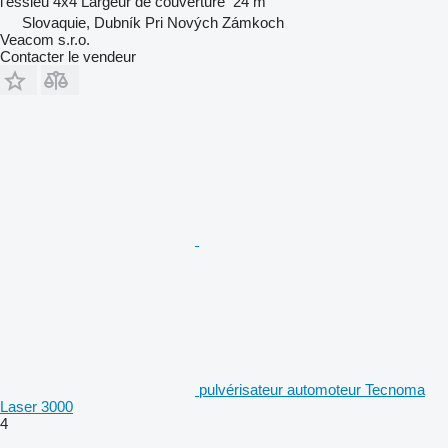
l'essieu
4x4
Largeur de couverture
24 m
Slovaquie, Dubník Pri Nových Zámkoch
Veacom s.r.o.
Contacter le vendeur
pulvérisateur automoteur Tecnoma
Laser 3000
4