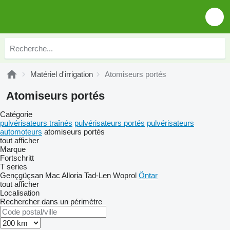
Matériel d'irrigation
Atomiseurs portés
Atomiseurs portés
Catégorie
pulvérisateurs traînés
pulvérisateurs portés
pulvérisateurs
automoteurs
atomiseurs portés
tout afficher
Marque
Fortschritt
T series
Gençgüçsan
Mac Alloria
Tad-Len
Woprol
Öntar
tout afficher
Localisation
Rechercher dans un périmètre