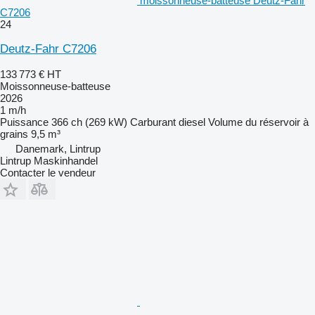
moissonneuse-batteuse Deutz-Fahr
C7206
24
Deutz-Fahr C7206
133 773 €
HT
Moissonneuse-batteuse
2026
1 m/h
Puissance
366 ch (269 kW)
Carburant
diesel
Volume du réservoir à
grains
9,5 m³
Danemark, Lintrup
Lintrup Maskinhandel
Contacter le vendeur