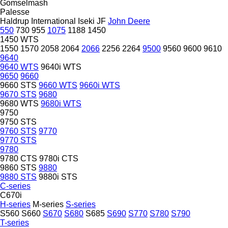
Gomselmash
Palesse
Haldrup
International
Iseki
JF
John Deere
550
730
955
1075
1188
1450
1450 WTS
1550
1570
2058
2064
2066
2256
2264
9500
9560
9600
9610
9640
9640 WTS
9640i WTS
9650
9660
9660 STS
9660 WTS
9660i WTS
9670 STS
9680
9680 WTS
9680i WTS
9750
9750 STS
9760 STS
9770
9770 STS
9780
9780 CTS
9780i CTS
9860 STS
9880
9880 STS
9880i STS
C-series
C670i
H-series
M-series
S-series
S560
S660
S670
S680
S685
S690
S770
S780
S790
T-series