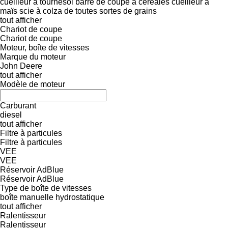
cueilleur à tournesol
barre de coupe à céréales
cueilleur à
maïs
scie à colza
de toutes sortes de grains
tout afficher
Chariot de coupe
Chariot de coupe
Moteur, boîte de vitesses
Marque du moteur
John Deere
tout afficher
Modèle de moteur
Carburant
diesel
tout afficher
Filtre à particules
Filtre à particules
VEE
VEE
Réservoir AdBlue
Réservoir AdBlue
Type de boîte de vitesses
boîte manuelle
hydrostatique
tout afficher
Ralentisseur
Ralentisseur