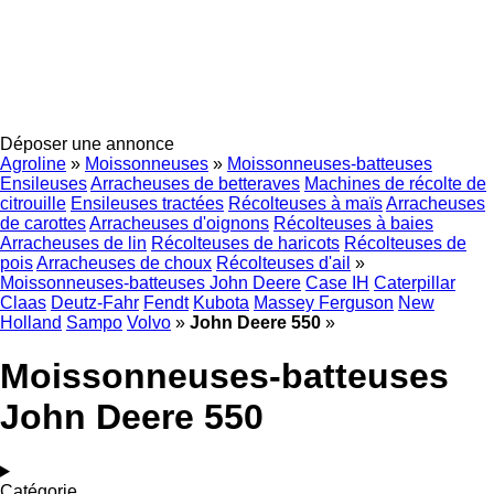
Déposer une annonce
Agroline
»
Moissonneuses
»
Moissonneuses-batteuses
Ensileuses
Arracheuses de betteraves
Machines de récolte de
citrouille
Ensileuses tractées
Récolteuses à maïs
Arracheuses
de carottes
Arracheuses d'oignons
Récolteuses à baies
Arracheuses de lin
Récolteuses de haricots
Récolteuses de
pois
Arracheuses de choux
Récolteuses d'ail
»
Moissonneuses-batteuses John Deere
Case IH
Caterpillar
Claas
Deutz-Fahr
Fendt
Kubota
Massey Ferguson
New
Holland
Sampo
Volvo
»
John Deere 550
»
Moissonneuses-batteuses
John Deere 550
Catégorie