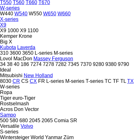
T550
T560
T660
T670
W-series
W440
W540
W550
W650
W660
X-series
X9
X9 1000
X9 1100
Kemper
Krone
Big X
Kubota
Laverda
310
3600
3650
L-series
M-series
Lovol
MacDon
Massey Ferguson
34
38
40
186
7274
7278
7282
7345
7370
9280
9380
9790
Ideal
Mitsubishi
New Holland
8030
CR
CS
CX
FR
L-series
M-series
T-series
TC
TF
TL
TX
W-series
Ropa
Tiger
euro-Tiger
Rostselmash
Acros
Don
Vector
Sampo
500
580
680
2045
2065
Comia
SR
Versatile
Volvo
S-series
Wintersteiger
World
Yanmar
Zürn