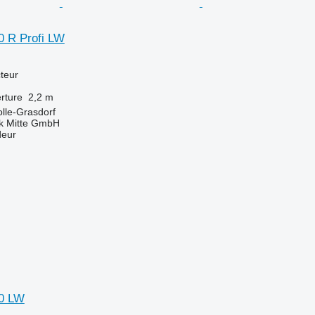
 R Profi LW
teur
rture
2,2 m
lle-Grasdorf
ik Mitte GmbH
deur
0 LW