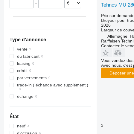
–
Tehnos MU 28
Prix sur demand
Broyeur pour trac
2026
Largeur de couve
Allemagne, Ho
Type d'annonce
Raiffeisen Techn
Contacter le ven
vente
du fabricant
Vous vendez des 
leasing
Avec nous, c'est 
crédit
Déposer une
par versements
trade-in ( échange avec supplément )
échange
État
3
neuf
d'occasion