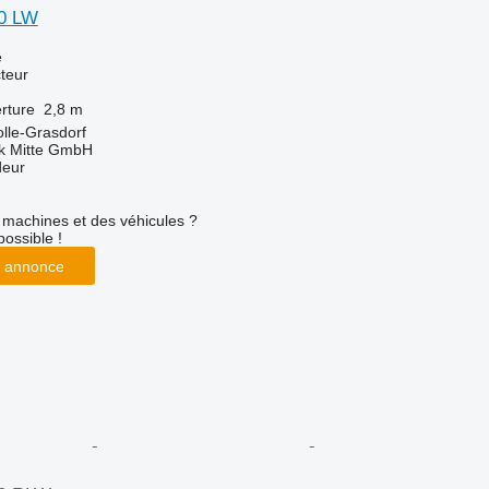
0 LW
e
teur
rture
2,8 m
lle-Grasdorf
ik Mitte GmbH
deur
machines et des véhicules ?
possible !
 annonce