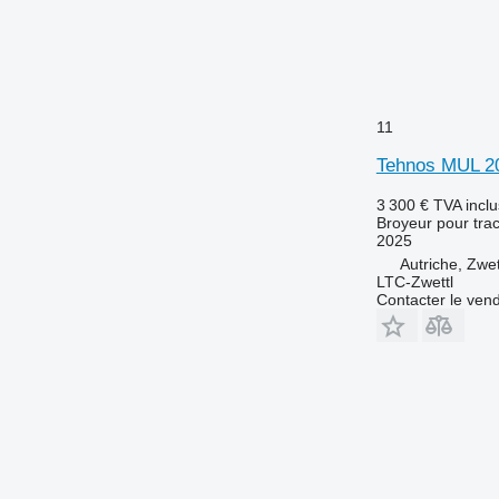
11
Tehnos MUL 
3 300 €
TVA incl
Broyeur pour trac
2025
Autriche, Zwet
LTC-Zwettl
Contacter le ven