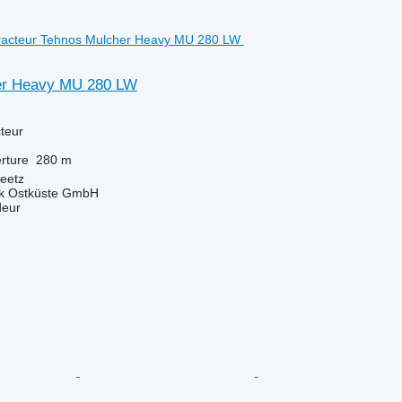
er Heavy MU 280 LW
teur
rture
280 m
eetz
ik Ostküste GmbH
deur