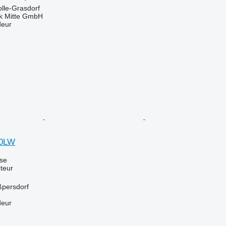
lle-Grasdorf
ik Mitte GmbH
deur
80LW
use
teur
ßpersdorf
deur