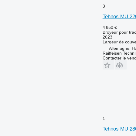
3
Tehnos MU 220
4 850 €
Broyeur pour trac
2023
Largeur de couve
Allemagne, Ho
Raiffeisen Techn
Contacter le ven
1
Tehnos MU 28