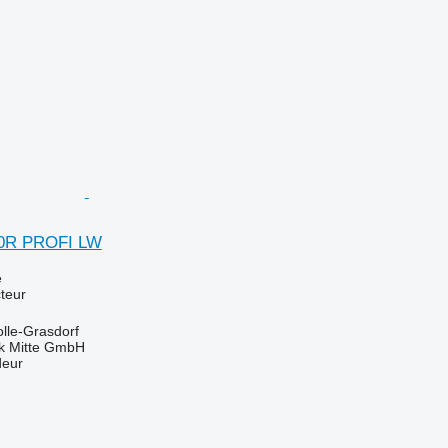
20R PROFI LW
e
teur
lle-Grasdorf
ik Mitte GmbH
deur