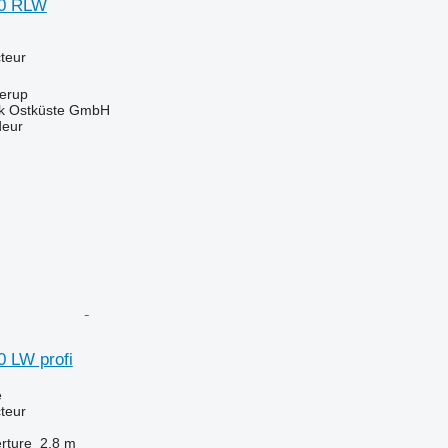
80 RLW
teur
terup
ik Ostküste GmbH
deur
 LW profi
e
teur
rture
2,8 m