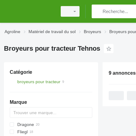
Agroline
Matériel de travail du sol
Broyeurs
Broyeurs pour
Broyeurs pour tracteur Tehnos
Catégorie
9 annonces
broyeurs pour tracteur
Marque
Dragone
AS
GKR
Z-series
Sirio
Fliegl
PARK
VL
SMK