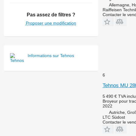
Allemagne, Ho
Raiffeisen Techn
Contacter le ven
Pas assez de filtres ?
Proposer une modification
Informations sur Tehnos
6
Tehnos MU 2
5 490 €
TVA incl
Broyeur pour trac
2022
Autriche, Gro
LTC Südost
Contacter le ven