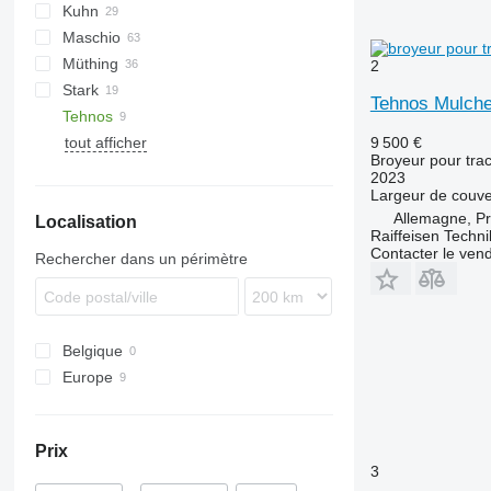
Kuhn
VP
UM
Gemella
333 G
Maschio
USM
FC
Müthing
GMD
Barbi
2
Stark
Tbes
Birba
MU
BP
Kangu
SinusCut
5026
H3
Tehnos Mulch
Tehnos
Bisonte
FX
MINI-BMS
tout afficher
Brava
Midiforst
MU
9 500 €
Broyeur pour trac
C-series
Multiforst
MU 280
2023
Giraffa S
SMO
Largeur de couve
Allemagne, Pr
Localisation
Jolly
Raiffeisen Techn
L-series
Contacter le ven
Rechercher dans un périmètre
Belgique
Europe
Allemagne
Autriche
Prix
3