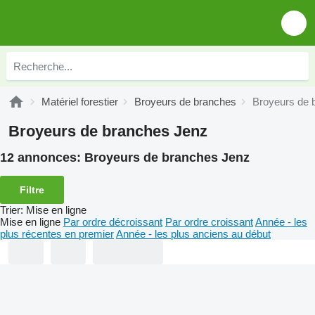
Matériel forestier
Broyeurs de branches
Broyeurs de 
Broyeurs de branches Jenz
12 annonces:
Broyeurs de branches Jenz
Filtre
Trier
:
Mise en ligne
Mise en ligne
Par ordre décroissant
Par ordre croissant
Année - les
plus récentes en premier
Année - les plus anciens au début