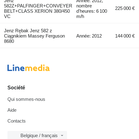
Jenz
Année: 2012,
582Z+PALFINGER+CONVEYER
nombre
225 000 €
BELT+CLASS XERION 380/450
d'heures: 6 100
VC
m/h
Jenz Rębak Jenz 582 z
Ciągnikiem Massey Ferguson
Année: 2012
144 000 €
8680
Société
Qui sommes-nous
Aide
Contacts
Belgique / français