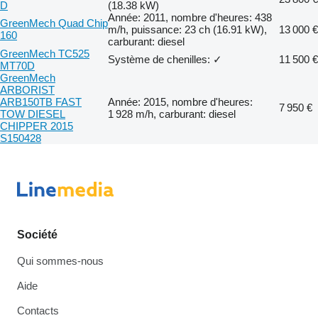
D
(18.38 kW)
Année: 2011, nombre d'heures: 438
GreenMech Quad Chip
m/h, puissance: 23 ch (16.91 kW),
13 000 €
160
carburant: diesel
GreenMech TC525
Système de chenilles: ✓
11 500 €
MT70D
GreenMech
ARBORIST
ARB150TB FAST
Année: 2015, nombre d'heures:
7 950 €
TOW DIESEL
1 928 m/h, carburant: diesel
CHIPPER 2015
S150428
Société
Qui sommes-nous
Aide
Contacts