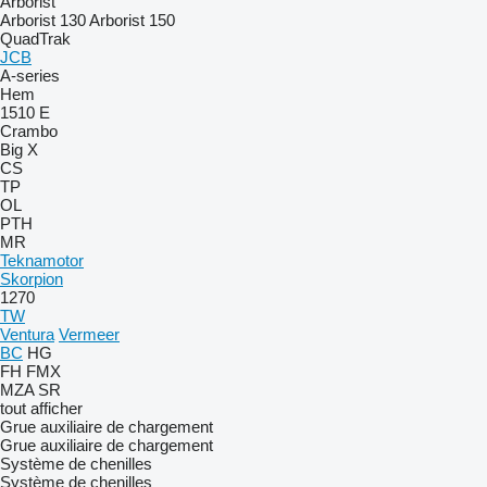
Arborist
Arborist 130
Arborist 150
QuadTrak
JCB
A-series
Hem
1510 E
Crambo
Big X
CS
TP
OL
PTH
MR
Teknamotor
Skorpion
1270
TW
Ventura
Vermeer
BC
HG
FH
FMX
MZA
SR
tout afficher
Grue auxiliaire de chargement
Grue auxiliaire de chargement
Système de chenilles
Système de chenilles