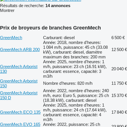
Résultats de recherche:
14 annonces
Montrer
Prix de broyeurs de branches GreenMech
GreenMech
Carburant: diesel
6 500 €
Année: 2018, nombre d'heures:
1 084 m/h, puissance: 45 ch (33.08
GreenMech ARB 200
12 500 €
kW), carburant: diesel, diamètre
maximum des branches: 200 mm
Année: 2025, nombre d'heures: 1
GreenMech Arborist
m/h, puissance: 23 ch (16.91 kW),
20 040 €
130
carburant: essence, capacité: 3
m3/h
GreenMech Arborist
Nombre d'heures: 820 m/h
11 750 €
150
Année: 2022, nombre d'heures: 240
GreenMech Arborist
m/h, euro: Euro 5, puissance: 25 ch
15 370 €
150 D
(18.38 kW), carburant: diesel
Année: 2025, nombre d'heures: 1
m/h, puissance: 24 ch (17.64 kW),
GreenMech ECO 135
17 840 €
carburant: essence, capacité: 4
m3/h
GreenMech EVO 165
Année: 2022, puissance: 25 ch
23 800 €