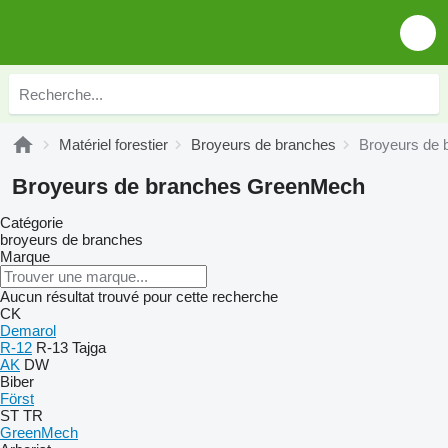
Matériel forestier
Broyeurs de branches
Broyeurs de
Broyeurs de branches GreenMech
Catégorie
broyeurs de branches
Marque
Aucun résultat trouvé pour cette recherche
CK
Demarol
R-12
R-13
Tajga
AK
DW
Biber
Först
ST
TR
GreenMech