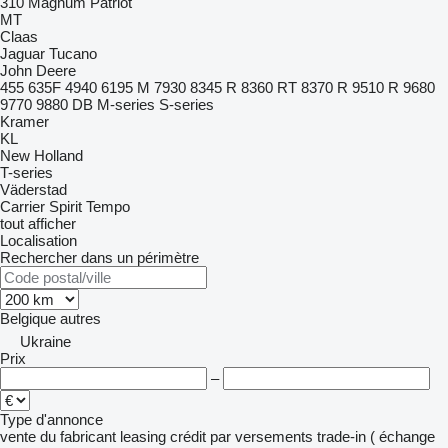
310
Magnum
Patriot
MT
Claas
Jaguar
Tucano
John Deere
455
635F
4940
6195 M
7930
8345 R
8360 RT
8370 R
9510 R
9680
9770
9880
DB
M-series
S-series
Kramer
KL
New Holland
T-series
Väderstad
Carrier
Spirit
Tempo
tout afficher
Localisation
Rechercher dans un périmètre
Belgique
autres
Ukraine
Prix
–
Type d'annonce
vente
du fabricant
leasing
crédit
par versements
trade-in ( échange