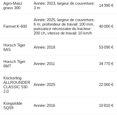
Agro-Masz
Année: 2023, largeur de couverture:
14 990 €
grass 300
3 m
Année: 2025, largeur de couverture:
6 m, profondeur de travail: 100 mm,
Farmet K-600
40 000 €
puissance nécessaire du tracteur:
200 ch, vitesse de travail: 10 km/h
Horsch Tiger
Année: 2018
53 090 €
6AS
Horsch Tiger
Année: 2011
34 770 €
6MT
Köckerling
ALLROUNDER
Année: 2025
22 000 €
CLASSIC 530
2.0
Kongskilde
Année: 2016
10 810 €
SQ59