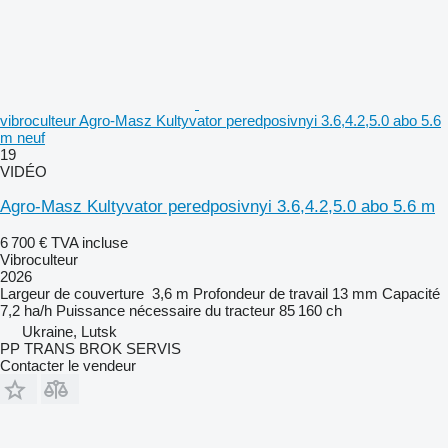
vibroculteur Agro-Masz Kultyvator peredposivnyi 3.6,4.2,5.0 abo 5.6
m neuf
19
VIDÉO
Agro-Masz Kultyvator peredposivnyi 3.6,4.2,5.0 abo 5.6 m
6 700 €
TVA incluse
Vibroculteur
2026
Largeur de couverture
3,6 m
Profondeur de travail
13 mm
Capacité
7,2 ha/h
Puissance nécessaire du tracteur
85 160 ch
Ukraine, Lutsk
PP TRANS BROK SERVIS
Contacter le vendeur